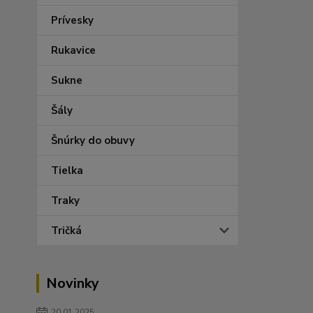
Prívesky
Rukavice
Sukne
Šály
Šnúrky do obuvy
Tielka
Traky
Tričká
Novinky
20.01.2025