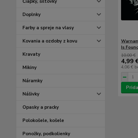
Čiapky, šiltovky
Doplnky
Farby a spreje na vlasy
Kovania a ozdoby z kovu
Warnam
Is Foun
Kravaty
10,00 €
4,99 
4,06 €
b
Mikiny
Náramky
Prida
Nášivky
Opasky a pracky
Polokošele, košele
Ponožky, podkolienky