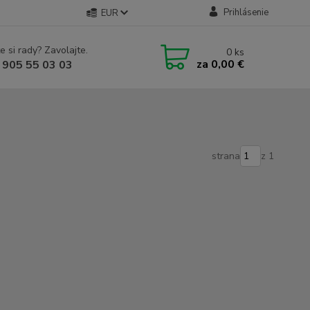
Prihlásenie
EUR
e si rady? Zavolajte.
0
ks
za
0,00 €
 905 55 03 03
strana
z 1