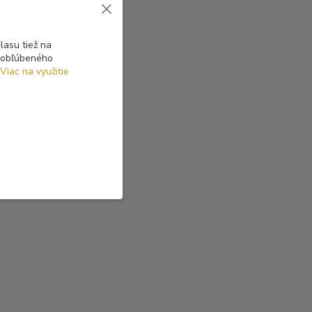
asu tiež na
o obľúbeného
Viac na využitie