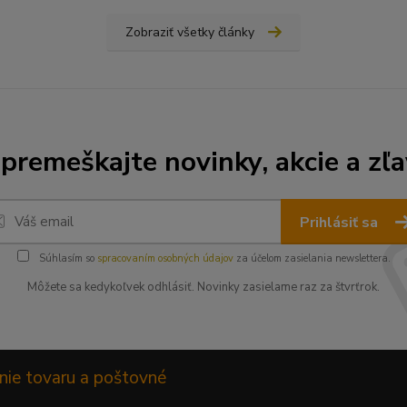
Zobraziť všetky články
premeškajte novinky, akcie a zľa
Prihlásiť sa
Súhlasím so
spracovaním osobných údajov
za účelom zasielania newslettera.
Môžete sa kedykoľvek odhlásiť. Novinky zasielame raz za štvrťrok.
nie tovaru a poštovné