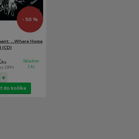
- 50 %
ent: ...Where Home
d (CD)
€
Skladom
/
ks
1 ks
ez DPH
ť do košíka