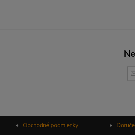
Ne
•
Obchodné podmienky
•
Doruče