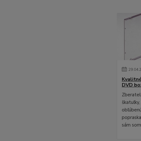
29
.
04
.
Kvalitn
DVD bo
Zberateli
škatuľky,
obľúbenú
poprask
sám som 