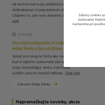
nik nechce mať svoju obľúbenú muziku v
doškriabanom či popraskanom obale.
Súbory cookies p
Chápem to, sám som zberateľ. A ...
čítať
sledovanie štatis
celé
nastavenia pri použív
31.03.2026
Ako nájsť vydavateľa, či vydať vlastnú
knihu? Rady a tipy od Hiraxa
Spísal som blog na tému ako vydať knihu -
buď si nájdete vydavateľa (ale aj to má
svoju technológiu), alebo si prvotinu
vydáte sami na vlastné náklady...
čítať celé
Zobraziť všetky články
Nepremeškajte novinky, akcie