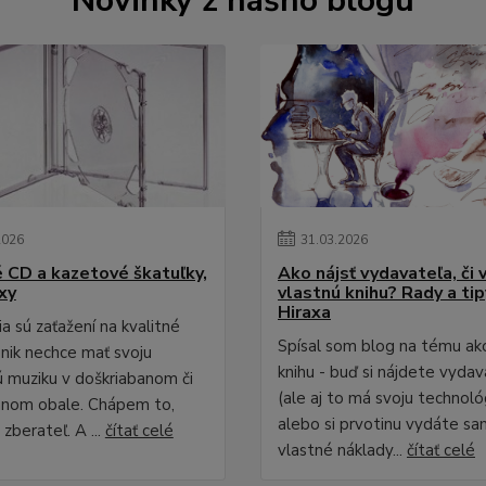
Novinky z nášho blogu
2026
31
.
03
.
2026
é CD a kazetové škatuľky,
Ako nájsť vydavateľa, či 
xy
vlastnú knihu? Rady a ti
Hiraxa
a sú zaťažení na kvalitné
Spísal som blog na tému ak
 nik nechce mať svoju
knihu - buď si nájdete vydav
 muziku v doškriabanom či
(ale aj to má svoju technológ
anom obale. Chápem to,
alebo si prvotinu vydáte sa
zberateľ. A ...
čítať celé
vlastné náklady...
čítať celé