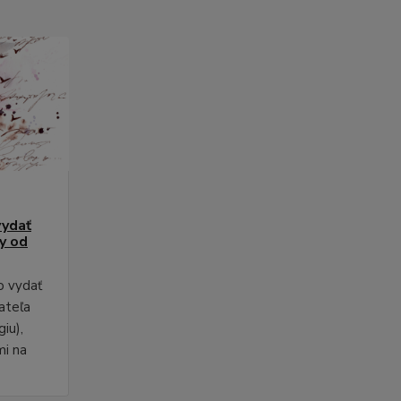
vydať
py od
o vydať
ateľa
iu),
mi na