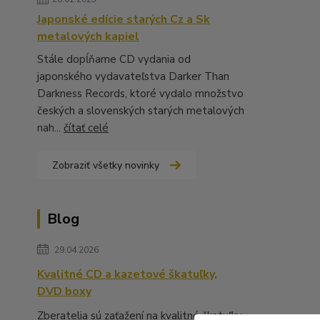
Japonské edície starých Cz a Sk
metalových kapiel
Stále dopĺňame CD vydania od
japonského vydavateľstva Darker Than
Darkness Records, ktoré vydalo množstvo
českých a slovenských starých metalových
nah...
čítať celé
Zobraziť všetky novinky
Blog
29.04.2026
Kvalitné CD a kazetové škatuľky,
DVD boxy
Zberatelia sú zaťažení na kvalitné škatuľky,