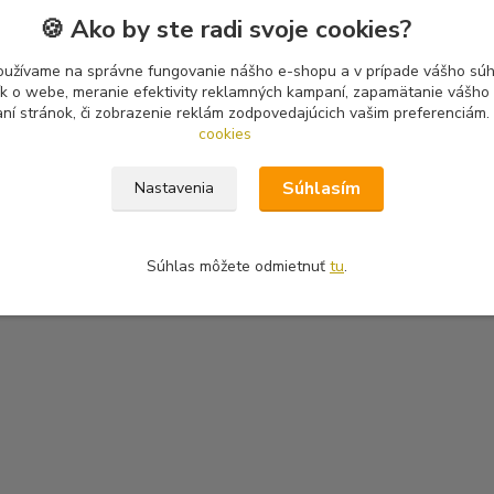
🍪 Ako by ste radi svoje cookies?
oužívame na správne fungovanie nášho e-shopu a v prípade vášho súhl
tík o webe, meranie efektivity reklamných kampaní, zapamätanie vášh
aní stránok, či zobrazenie reklám zodpovedajúcich vašim preferenciám.
cookies
Súhlasím
Nastavenia
Súhlas môžete odmietnuť
tu
.