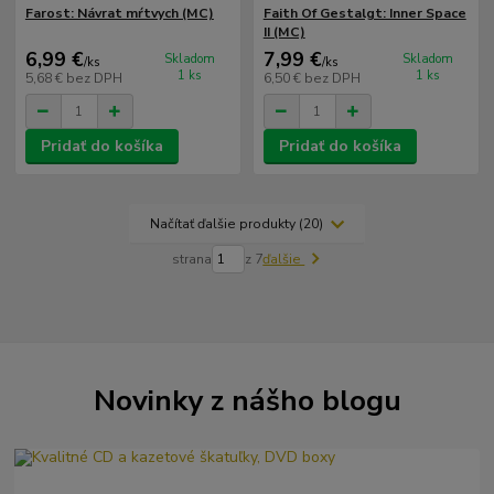
Farost: Návrat mŕtvych (MC)
Faith Of Gestalgt: Inner Space
II (MC)
6,99 €
7,99 €
Skladom
Skladom
/
ks
/
ks
1 ks
1 ks
5,68 €
bez DPH
6,50 €
bez DPH
Pridať do košíka
Pridať do košíka
Načítať ďalšie produkty (20)
strana
z 7
ďalšie
Novinky z nášho blogu