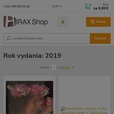
0
ks
EUR
+421 905 55 03 03
za
0,00 €
Menu
Hľadať
Rok vydania: 2019
strana
z 7
ďalšie