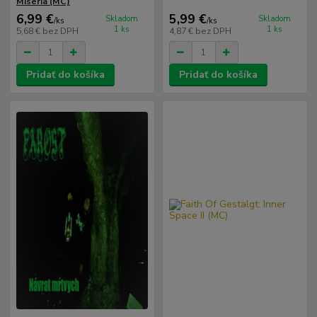
Miséria (MC)
6,99 €
5,99 €
Skladom
Skladom
/
ks
/
ks
1 ks
1 ks
5,68 €
bez DPH
4,87 €
bez DPH
Pridať do košíka
Pridať do košíka