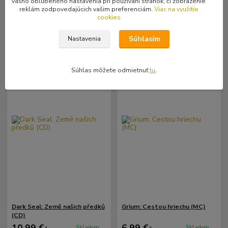
vášho obľúbeného nastavenia pri používaní stránok, či zobrazenie
reklám zodpovedajúcich vašim preferenciám.
Viac na využitie
cookies
Pridať do košíka
Pridať do košíka
Súhlasím
Nastavenia
Súhlas môžete odmietnuť
tu
.
Dark Seal: Země našich předků
Grium: Cestou hriechu (MC)
(CD)
Skladom
Skladom