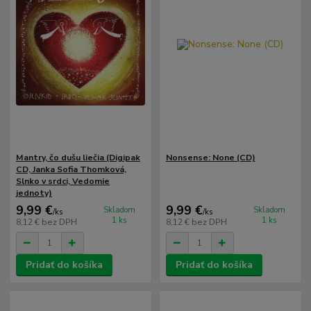
Mantry, čo dušu liečia (Digipak
Nonsense: None (CD)
CD, Janka Sofia Thomková,
Slnko v srdci, Vedomie
jednoty)
9,99 €
9,99 €
Skladom
Skladom
/
ks
/
ks
1 ks
1 ks
8,12 €
bez DPH
8,12 €
bez DPH
Pridať do košíka
Pridať do košíka