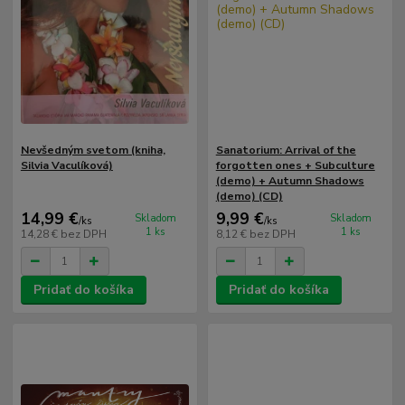
Nevšedným svetom (kniha,
Sanatorium: Arrival of the
Silvia Vaculíková)
forgotten ones + Subculture
(demo) + Autumn Shadows
(demo) (CD)
14,99 €
9,99 €
Skladom
Skladom
/
ks
/
ks
1 ks
1 ks
14,28 €
bez DPH
8,12 €
bez DPH
Pridať do košíka
Pridať do košíka