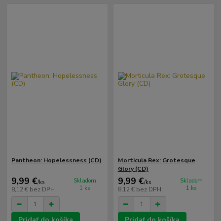
Pantheon: Hopelessness (CD)
Morticula Rex: Grotesque
Glory (CD)
9,99 €
9,99 €
Skladom
Skladom
/
ks
/
ks
1 ks
1 ks
8,12 €
bez DPH
8,12 €
bez DPH
Pridať do košíka
Pridať do košíka