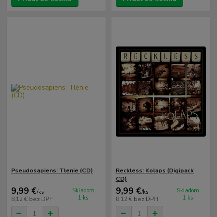
Pseudosapiens: Tlenie (CD)
Reckless: Kolaps (Digipack
CD)
9,99 €
9,99 €
Skladom
Skladom
/
ks
/
ks
1 ks
1 ks
8,12 €
bez DPH
8,12 €
bez DPH