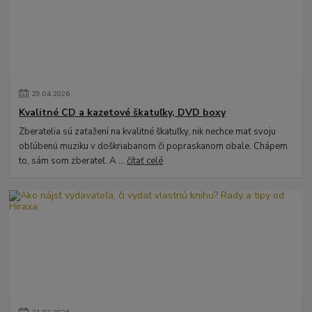
29
.
04
.
2026
Kvalitné CD a kazetové škatuľky, DVD boxy
Zberatelia sú zaťažení na kvalitné škatuľky, nik nechce mať svoju
obľúbenú muziku v doškriabanom či popraskanom obale. Chápem
to, sám som zberateľ. A ...
čítať celé