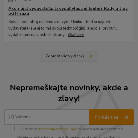
31
.
03
.
2026
Ako nájsť vydavateľa, či vydať vlastnú knihu? Rady a tipy
od Hiraxa
Spísal som blog na tému ako vydať knihu - buď si nájdete
vydavateľa (ale aj to má svoju technológiu), alebo si prvotinu
vydáte sami na vlastné náklady...
čítať celé
Zobraziť všetky články
Nepremeškajte novinky, akcie a
zľavy!
Prihlásiť sa
Súhlasím so
spracovaním osobných údajov
za účelom zasielania newslettera.
Môžete sa kedykoľvek odhlásiť. Novinky zasielame raz za štvrťrok.