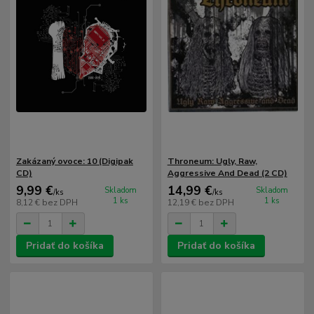
Zakázaný ovoce: 10 (Digipak
Throneum: Ugly, Raw,
CD)
Aggressive And Dead (2 CD)
9,99 €
14,99 €
Skladom
Skladom
/
ks
/
ks
1 ks
1 ks
8,12 €
bez DPH
12,19 €
bez DPH
Pridať do košíka
Pridať do košíka