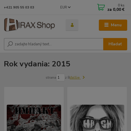
0
ks
EUR
+421 905 55 03 03
za
0,00 €
Menu
Hľadať
Rok vydania: 2015
strana
z 8
ďalšie