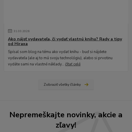
31
.
03
.
2026
Ako nájsť vydavateľa, či vydať vlastnú knihu? Rady a tipy
od Hiraxa
Spísal som blog na tému ako vydať knihu - buď si nájdete
vydavateľa (ale aj to má svoju technológiu), alebo si prvotinu
vydáte sami na vlastné náklady...
čítať celé
Zobraziť všetky články
Nepremeškajte novinky, akcie a
zľavy!