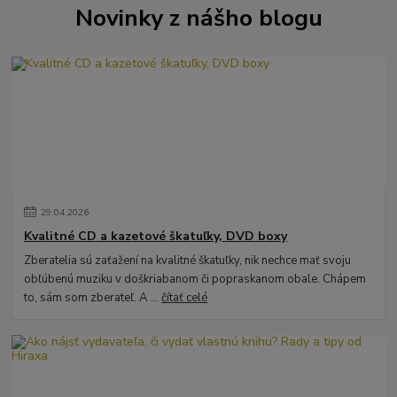
Novinky z nášho blogu
29
.
04
.
2026
Kvalitné CD a kazetové škatuľky, DVD boxy
Zberatelia sú zaťažení na kvalitné škatuľky, nik nechce mať svoju
obľúbenú muziku v doškriabanom či popraskanom obale. Chápem
to, sám som zberateľ. A ...
čítať celé