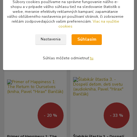
Súbory cookies používame na správne fungovanie nášho e-
9,99 €
9,99 €
Skladom
Skladom
/
ks
/
ks
shopu a v prípade vášho súhlasu tiež na sledovanie štatistík o
1 ks
1 ks
9,51 €
bez DPH
9,51 €
bez DPH
webe, meranie efektivity reklamných kampaní, zapamätanie
vášho obľúbeného nastavenia pri používaní stránok, či zobrazenie
reklám zodpovedajúcich vašim preferenciám.
Viac na využitie
cookies
Pridať do košíka
Pridať do košíka
Súhlasím
Nastavenia
Súhlas môžete odmietnuť
tu
.
- 20 %
- 33 %
Primer of Happiness 1: The
Šlabikár šťastia 3. - Dospelí