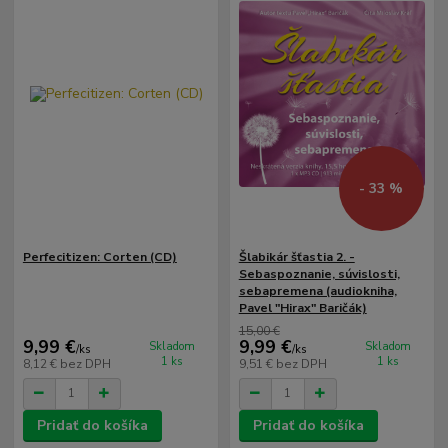
- 33 %
Perfecitizen: Corten (CD)
Šlabikár šťastia 2. -
Sebaspoznanie, súvislosti,
sebapremena (audiokniha,
Pavel "Hirax" Baričák)
15,00 €
9,99 €
9,99 €
Skladom
Skladom
/
ks
/
ks
1 ks
1 ks
8,12 €
bez DPH
9,51 €
bez DPH
Pridať do košíka
Pridať do košíka