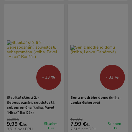
- 33 %
- 33 %
Slabikář štěstí 2. -
Sen z modrého domu (kniha,
Sebespoznání, souvislosti,
Lenka Gahérová)
sebeproměna (kniha, Pavel
"Hirax" Baričák)
15,00 €
12,00 €
9,99 €
7,99 €
Skladom
Skladom
/
ks
/
ks
1 ks
1 ks
9,51 €
bez DPH
7,61 €
bez DPH