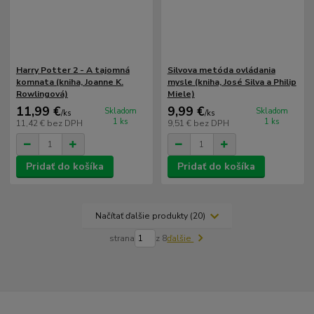
Harry Potter 2 - A tajomná
Silvova metóda ovládania
komnata (kniha, Joanne K.
mysle (kniha, José Silva a Philip
Rowlingová)
Miele)
11,99 €
9,99 €
Skladom
Skladom
/
ks
/
ks
1 ks
1 ks
11,42 €
bez DPH
9,51 €
bez DPH
Pridať do košíka
Pridať do košíka
Načítať ďalšie produkty (20)
strana
z 8
ďalšie