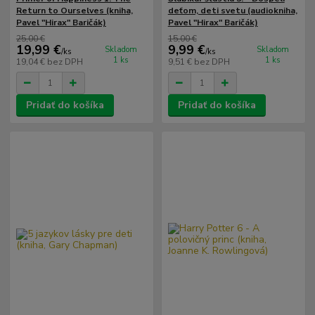
Return to Ourselves (kniha,
deťom, deti svetu (audiokniha,
Pavel "Hirax" Baričák)
Pavel "Hirax" Baričák)
25,00 €
15,00 €
19,99 €
9,99 €
Skladom
Skladom
/
ks
/
ks
1 ks
1 ks
19,04 €
bez DPH
9,51 €
bez DPH
Pridať do košíka
Pridať do košíka