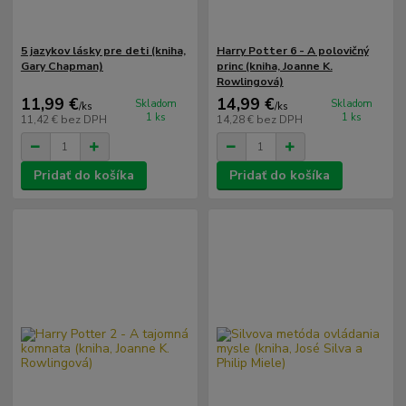
5 jazykov lásky pre deti (kniha,
Harry Potter 6 - A polovičný
Gary Chapman)
princ (kniha, Joanne K.
Rowlingová)
11,99 €
14,99 €
Skladom
Skladom
/
ks
/
ks
1 ks
1 ks
11,42 €
bez DPH
14,28 €
bez DPH
Pridať do košíka
Pridať do košíka