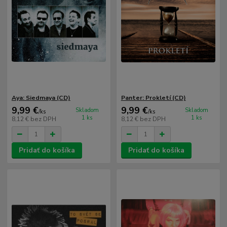
Aya: Siedmaya (CD)
Panter: Prokletí (CD)
9,99 €
9,99 €
Skladom
Skladom
/
ks
/
ks
1 ks
1 ks
8,12 €
bez DPH
8,12 €
bez DPH
Pridať do košíka
Pridať do košíka