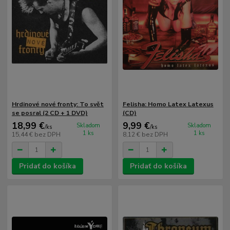
Hrdinové nové fronty: To svět
Felisha: Homo Latex Latexus
se posral (2 CD + 1 DVD)
(CD)
18,99 €
9,99 €
Skladom
Skladom
/
ks
/
ks
1 ks
1 ks
15,44 €
bez DPH
8,12 €
bez DPH
Pridať do košíka
Pridať do košíka