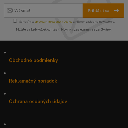
Prihlásiť sa
Súhlasím so
spracovaním osobných údajov
za účelom zasielania newslettera.
Môžete sa kedykoľvek odhlásiť. Novinky zasielame raz za štvrťrok.
•
Obchodné podmienky
•
Reklamačný poriadok
•
Ochrana osobných údajov
•