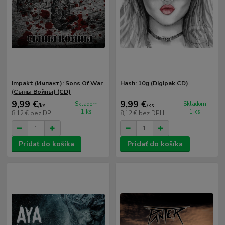
Impakt (Импакт): Sons Of War
Hash: 10g (Digipak CD)
(Сыны Войны) (CD)
9,99 €
9,99 €
Skladom
Skladom
/
ks
/
ks
1 ks
1 ks
8,12 €
bez DPH
8,12 €
bez DPH
Pridať do košíka
Pridať do košíka