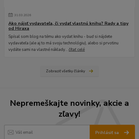
31
.
03
.
2026
Ako nájsť vydavateľa, či vydať vlastnú knihu? Rady a tipy
od Hiraxa
Spísal som blog na tému ako vydať knihu - buď si nájdete
vydavateľa (ale aj to má svoju technológiu), alebo si prvotinu
vydáte sami na vlastné náklady...
čítať celé
Zobraziť všetky články
Nepremeškajte novinky, akcie a
zľavy!
Prihlásiť sa