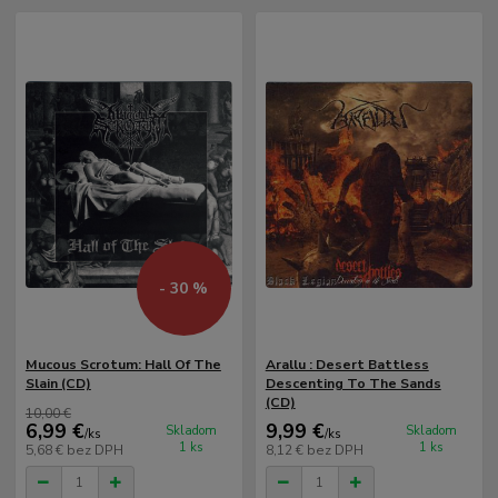
- 30 %
Mucous Scrotum: Hall Of The
Arallu ‎: Desert Battless
Slain (CD)
Descenting To The Sands
(CD)
10,00 €
6,99 €
9,99 €
Skladom
Skladom
/
ks
/
ks
1 ks
1 ks
5,68 €
bez DPH
8,12 €
bez DPH