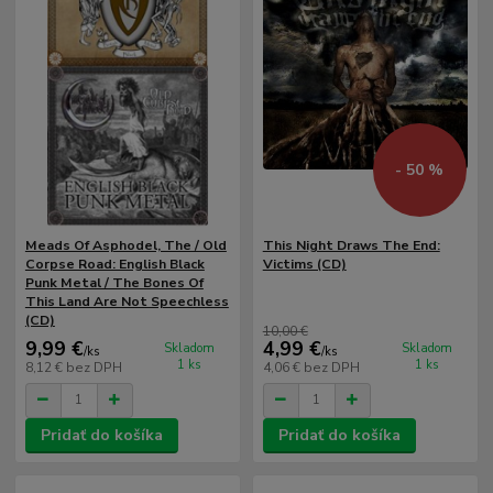
- 50 %
Meads Of Asphodel, The / Old
This Night Draws The End:
Corpse Road: English Black
Victims (CD)
Punk Metal / The Bones Of
This Land Are Not Speechless
(CD)
10,00 €
9,99 €
4,99 €
Skladom
Skladom
/
ks
/
ks
1 ks
1 ks
8,12 €
bez DPH
4,06 €
bez DPH
Pridať do košíka
Pridať do košíka