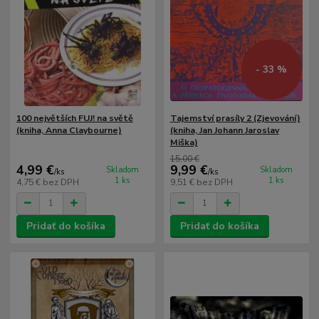
- 33 %
100 největších FUJ! na světě
Tajemství prasíly 2 (Zjevování)
(kniha, Anna Claybourne)
(kniha, Jan Johann Jaroslav
Miška)
15,00 €
4,99 €
9,99 €
Skladom
Skladom
/
ks
/
ks
1 ks
1 ks
4,75 €
bez DPH
9,51 €
bez DPH
Pridať do košíka
Pridať do košíka