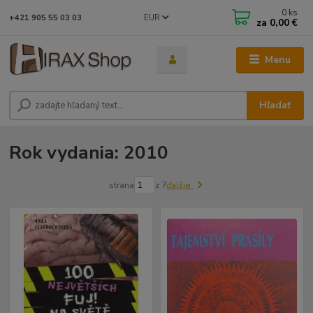
0
ks
EUR
+421 905 55 03 03
za
0,00 €
Menu
Hľadať
Rok vydania: 2010
strana
z 7
ďalšie