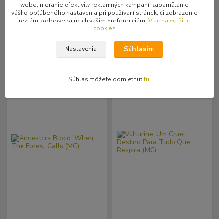
webe, meranie efektivity reklamných kampaní, zapamätanie
9,99 €
6,99 €
Skladom
Skladom
/
ks
/
ks
vášho obľúbeného nastavenia pri používaní stránok, či zobrazenie
1 ks
1 ks
8,12 €
bez DPH
5,68 €
bez DPH
reklám zodpovedajúcich vašim preferenciám.
Viac na využitie
cookies
Pridať do košíka
Pridať do košíka
Súhlasím
Nastavenia
Súhlas môžete odmietnuť
tu
.