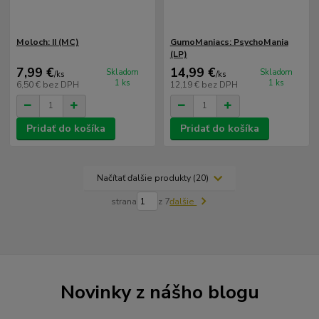
Moloch: II (MC)
GumoManiacs: PsychoMania
(LP)
7,99 €
14,99 €
Skladom
Skladom
/
ks
/
ks
1 ks
1 ks
6,50 €
bez DPH
12,19 €
bez DPH
Pridať do košíka
Pridať do košíka
Načítať ďalšie produkty (20)
strana
z 7
ďalšie
Novinky z nášho blogu