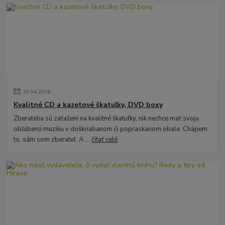
29
.
04
.
2026
Kvalitné CD a kazetové škatuľky, DVD boxy
Zberatelia sú zaťažení na kvalitné škatuľky, nik nechce mať svoju
obľúbenú muziku v doškriabanom či popraskanom obale. Chápem
to, sám som zberateľ. A ...
čítať celé