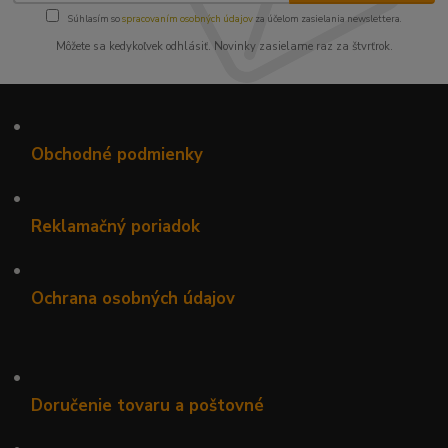
Súhlasím so
spracovaním osobných údajov
za účelom zasielania newslettera.
Môžete sa kedykoľvek odhlásiť. Novinky zasielame raz za štvrťrok.
•
Obchodné podmienky
•
Reklamačný poriadok
•
Ochrana osobných údajov
•
Doručenie tovaru a poštovné