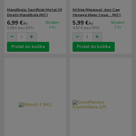
Mandíbula: Sacrificial Metal Of
Mržnja ‎(Мржња): Aкo Сaм
Death Mandíbula (MC)
Нeкaдa Имao Срцe... (MC)
6,99 €
5,99 €
Skladom
Skladom
/
ks
/
ks
1 ks
1 ks
5,68 €
bez DPH
4,87 €
bez DPH
Pridať do košíka
Pridať do košíka