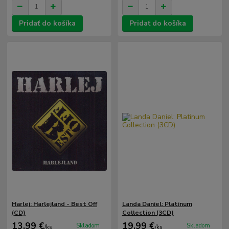
Pridať do košíka
Pridať do košíka
Harlej: Harlejland - Best Off
Landa Daniel: Platinum
(CD)
Collection (3CD)
13,99 €
19,99 €
Skladom
Skladom
/
ks
/
ks