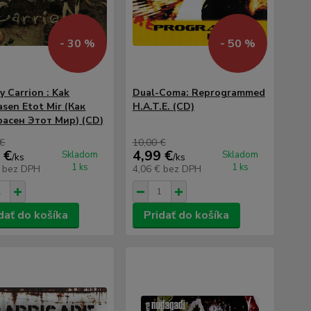
- 30 %
- 50 %
 Carrion ‎: Kak
Dual-Coma: Reprogrammed
asen Etot Mir (Как
H.A.T.E. (CD)
асен Этот Мир) (CD)
 €
10,00 €
 €
4,99 €
Skladom
Skladom
/
ks
/
ks
1 ks
1 ks
€
bez DPH
4,06 €
bez DPH
dať do košíka
Pridať do košíka