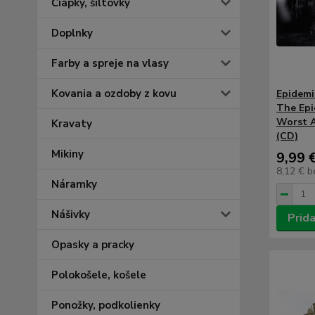
Čiapky, šiltovky
Doplnky
Farby a spreje na vlasy
Kovania a ozdoby z kovu
Epidemi
The Epi
Worst A
Kravaty
(CD)
Mikiny
9,99 
8,12 €
b
Náramky
Nášivky
Prida
Opasky a pracky
Polokošele, košele
Ponožky, podkolienky