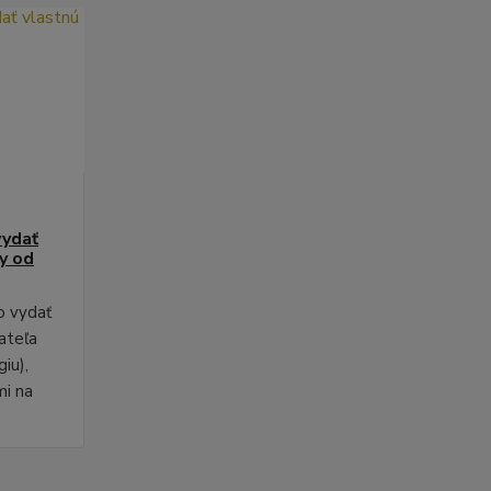
vydať
py od
o vydať
ateľa
iu),
mi na