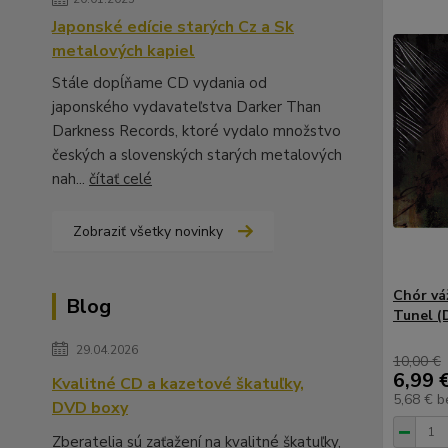
Japonské edície starých Cz a Sk
metalových kapiel
Stále dopĺňame CD vydania od
japonského vydavateľstva Darker Than
Darkness Records, ktoré vydalo množstvo
českých a slovenských starých metalových
nah...
čítať celé
Zobraziť všetky novinky
Chór vá
Blog
Tunel (
29.04.2026
10,00 €
6,99 
Kvalitné CD a kazetové škatuľky,
5,68 €
b
DVD boxy
Zberatelia sú zaťažení na kvalitné škatuľky,