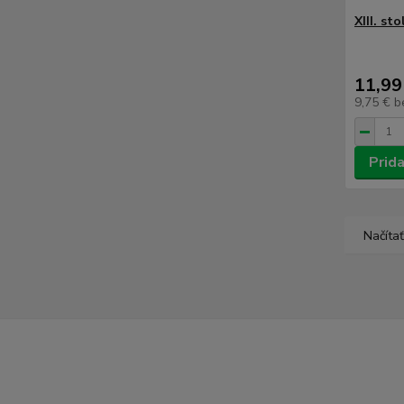
XIII. st
11,99
9,75 €
b
Prida
Načítať