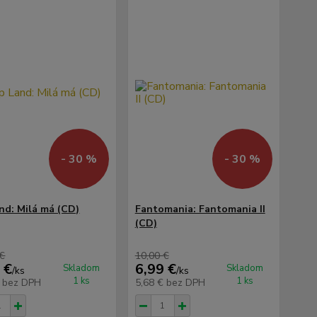
- 30 %
- 30 %
nd: Milá má (CD)
Fantomania: Fantomania II
(CD)
 €
10,00 €
 €
6,99 €
Skladom
Skladom
/
ks
/
ks
1 ks
1 ks
€
bez DPH
5,68 €
bez DPH