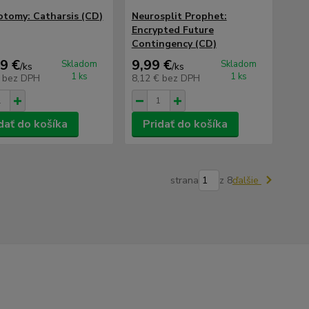
otomy: Catharsis (CD)
Neurosplit Prophet:
Encrypted Future
Contingency (CD)
9 €
9,99 €
Skladom
Skladom
/
ks
/
ks
1 ks
1 ks
€
bez DPH
8,12 €
bez DPH
dať do košíka
Pridať do košíka
strana
z 8
ďalšie