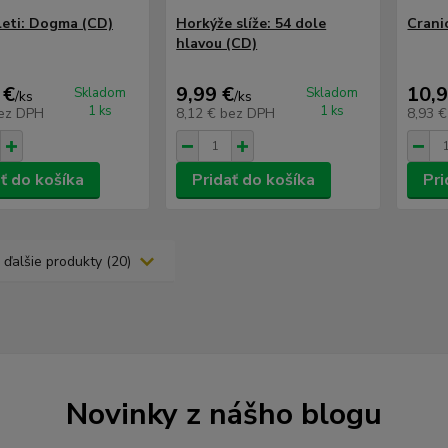
oleti: Dogma (CD)
Horkýže slíže: 54 dole
Crani
hlavou (CD)
 €
9,99 €
10,9
Skladom
Skladom
/
ks
/
ks
1 ks
1 ks
ez DPH
8,12 €
bez DPH
8,93 
ť do košíka
Pridať do košíka
Pri
 ďalšie produkty (20)
Novinky z nášho blogu