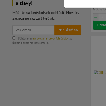
10,00 €
a zľavy!
6,99 
5,68 €
b
Môžete sa kedykoľvek odhlásiť. Novinky
zasielame raz za štvrťrok.
Prida
Prihlásiť sa
Súhlasím so
spracovaním osobných údajov
za
účelom zasielania newslettera.