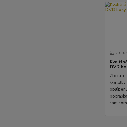
29
.
04
.
Kvalitn
DVD bo
Zberateli
škatuľky,
obľúbenú
poprask
sám som 