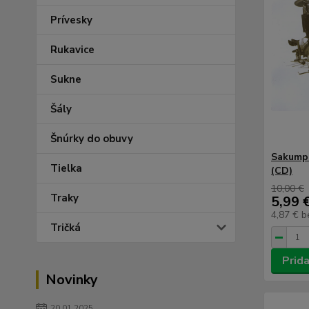
Prívesky
Rukavice
Sukne
Šály
Šnúrky do obuvy
Sakumpr
Tielka
(CD)
10,00 €
Traky
5,99 
4,87 €
b
Tričká
Prida
Novinky
20.01.2025