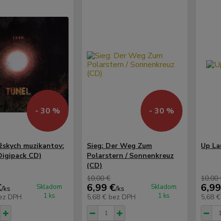
- 30 %
- 30 %
žskych muzikantov:
Sieg: Der Weg Zum
Up La
Digipack CD)
Polarstern / Sonnenkreuz
(CD)
10,00 €
10,00
€
6,99 €
6,99
Skladom
Skladom
/
ks
/
ks
1 ks
1 ks
ez DPH
5,68 €
bez DPH
5,68 