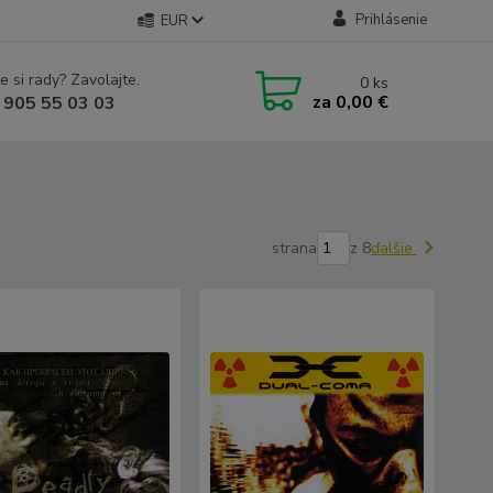
Prihlásenie
EUR
e si rady? Zavolajte.
0
ks
za
0,00 €
 905 55 03 03
strana
z 8
ďalšie