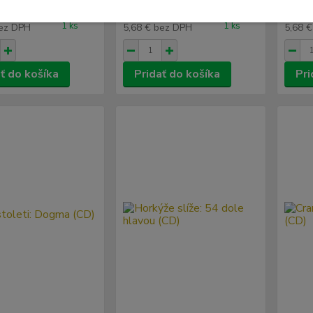
10,00 €
10,00
€
6,99 €
6,99
Skladom
Skladom
/
ks
/
ks
1 ks
1 ks
ez DPH
5,68 €
bez DPH
5,68 
ť do košíka
Pridať do košíka
Pri