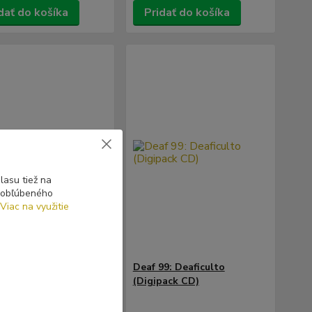
dať do košíka
Pridať do košíka
asu tiež na
o obľúbeného
Viac na využitie
- 30 %
ward: As The Sky
Deaf 99: Deaficulto
s Down (CD)
(Digipack CD)