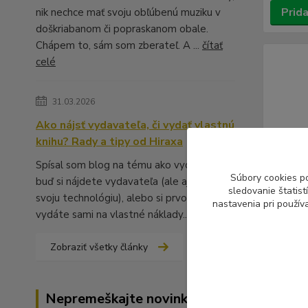
Prida
nik nechce mať svoju obľúbenú muziku v
doškriabanom či popraskanom obale.
Chápem to, sám som zberateľ. A ...
čítať
celé
31.03.2026
Ako nájsť vydavateľa, či vydať vlastnú
knihu? Rady a tipy od Hiraxa
Spísal som blog na tému ako vydať knihu -
Súbory cookies p
buď si nájdete vydavateľa (ale aj to má
sledovanie štatis
svoju technológiu), alebo si prvotinu
nastavenia pri použív
vydáte sami na vlastné náklady...
čítať celé
Zobraziť všetky články
Cold Co
(CD)
Nepremeškajte novinky, akcie