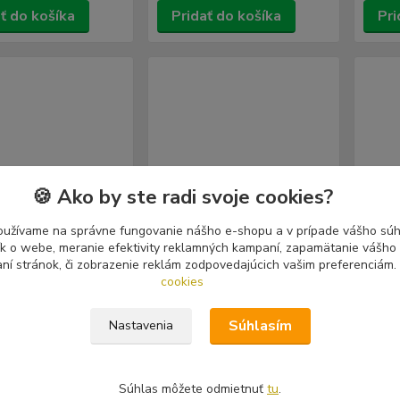
ť do košíka
Pridať do košíka
Pri
🍪 Ako by ste radi svoje cookies?
oužívame na správne fungovanie nášho e-shopu a v prípade vášho súhl
tík o webe, meranie efektivity reklamných kampaní, zapamätanie vášh
aní stránok, či zobrazenie reklám zodpovedajúcich vašim preferenciám.
- 30 %
- 30 %
cookies
Súhlasím
Nastavenia
lours: Anno MMIX
Perversus Stigmata:
Solar
Interstellar Hatred Void
Stare
(CD)
Súhlas môžete odmietnuť
tu
.