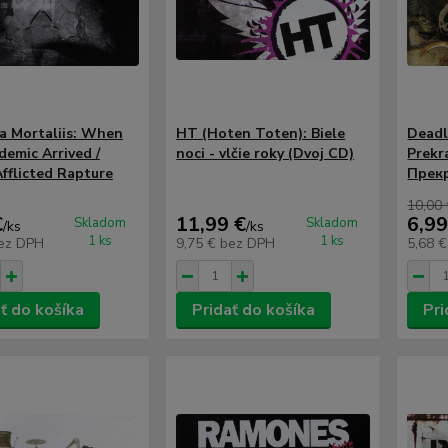
a Mortaliis: When
HT (Hoten Toten): Biele
Deadly
demic Arrived /
noci - vlčie roky (Dvoj CD)
Prekr
fflicted Rapture
Прекр
10,00
€
11,99 €
6,99
Skladom
Skladom
/
ks
/
ks
1 ks
1 ks
ez DPH
9,75 €
bez DPH
5,68 
ť do košíka
Pridať do košíka
Pri