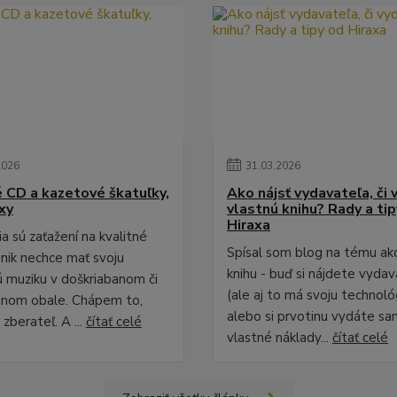
2026
31
.
03
.
2026
é CD a kazetové škatuľky,
Ako nájsť vydavateľa, či 
xy
vlastnú knihu? Rady a ti
Hiraxa
a sú zaťažení na kvalitné
Spísal som blog na tému ak
 nik nechce mať svoju
knihu - buď si nájdete vydav
 muziku v doškriabanom či
(ale aj to má svoju technológ
anom obale. Chápem to,
alebo si prvotinu vydáte sa
zberateľ. A ...
čítať celé
vlastné náklady...
čítať celé