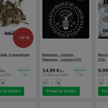
- 40 %
ásk: S respektem
Ramones - tribute:
Barri
Ramones - tribute (CD)
(CD)
€
14,99 €
9,99
Skladom
Skladom
/
ks
/
ks
1 ks
1 ks
ez DPH
12,19 €
bez DPH
8,12 
ť do košíka
Pridať do košíka
Pri