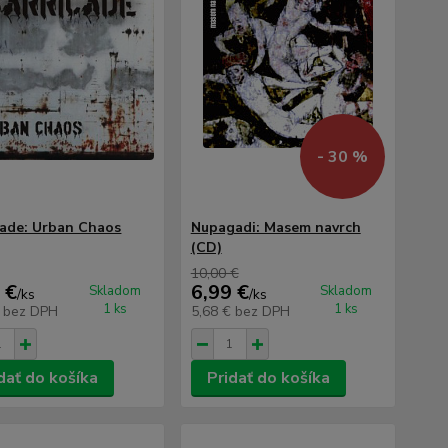
- 30 %
cade: Urban Chaos
Nupagadi: Masem navrch
(CD)
10,00 €
 €
6,99 €
Skladom
Skladom
/
ks
/
ks
1 ks
1 ks
€
bez DPH
5,68 €
bez DPH
dať do košíka
Pridať do košíka