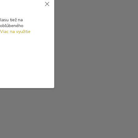
asu tiež na
o obľúbeného
Viac na využitie