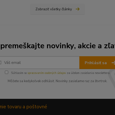
Zobraziť všetky články
premeškajte novinky, akcie a zľa
Prihlásiť sa
Súhlasím so
spracovaním osobných údajov
za účelom zasielania newslettera.
Môžete sa kedykoľvek odhlásiť. Novinky zasielame raz za štvrťrok.
nie tovaru a poštovné