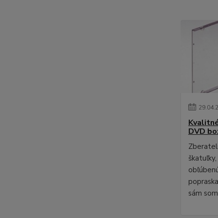
29
.
04
.
Kvalitn
DVD bo
Zberateli
škatuľky,
obľúbenú
poprask
sám som 