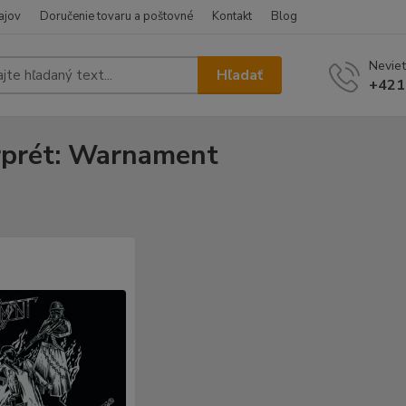
ajov
Doručenie tovaru a poštovné
Kontakt
Blog
Neviet
Hľadať
+421
rprét: Warnament