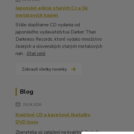
Japonské edície starých Cz a Sk
metalových kapiel
Stále dopĺňame CD vydania od
japonského vydavateľstva Darker Than
Darkness Records, ktoré vydalo množstvo
českých a slovenských starých metalových
nah...
čítať celé
Zobraziť všetky novinky
Blog
29.04.2026
Kvalitné CD a kazetové škatuľky,
DVD boxy
Zberatelia sú zaťažení na kvalitné škatuľky,