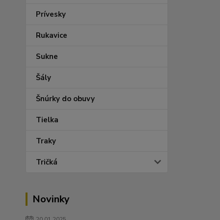
Prívesky
Rukavice
Sukne
Šály
Šnúrky do obuvy
Tielka
Traky
Tričká
Novinky
20.01.2025