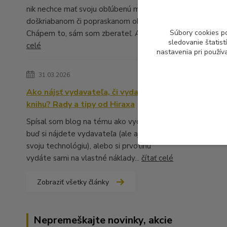
nik nechce mať svoju obľúbenú muziku v
doškriabanom či popraskanom obale.
Súbory cookies p
Chápem to, sám som zberateľ. A ...
čítať
sledovanie štatis
celé
nastavenia pri použív
31.03.2026
Ako nájsť vydavateľa, či vydať vlastnú
knihu? Rady a tipy od Hiraxa
Spísal som blog na tému ako vydať knihu -
buď si nájdete vydavateľa (ale aj to má
svoju technológiu), alebo si prvotinu
vydáte sami na vlastné náklady...
čítať celé
Zobraziť všetky články
Nepremeškajte novinky, akcie