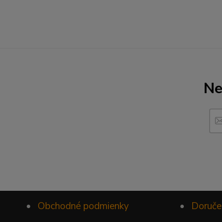
Ne
•
Obchodné podmienky
•
Doruče