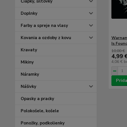
Čiapky, šiltovky
Doplnky
Farby a spreje na vlasy
Kovania a ozdoby z kovu
Warnam
Is Foun
Kravaty
10,00 €
4,99 
4,06 €
b
Mikiny
Náramky
Prida
Nášivky
Opasky a pracky
Polokošele, košele
Ponožky, podkolienky