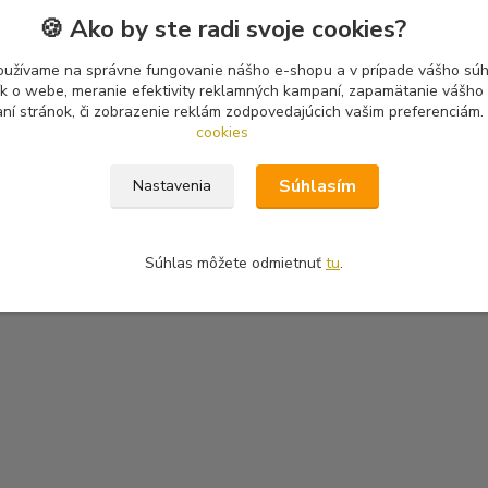
🍪 Ako by ste radi svoje cookies?
oužívame na správne fungovanie nášho e-shopu a v prípade vášho súhl
tík o webe, meranie efektivity reklamných kampaní, zapamätanie vášh
aní stránok, či zobrazenie reklám zodpovedajúcich vašim preferenciám.
cookies
Súhlasím
Nastavenia
Súhlas môžete odmietnuť
tu
.