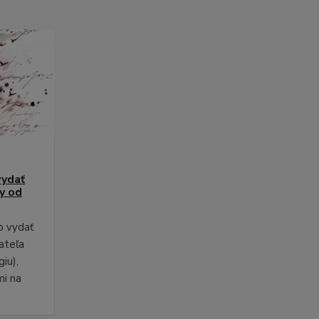
vydať
py od
o vydať
ateľa
iu),
mi na