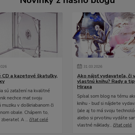
Novinky z nášho blogu
2026
31
.
03
.
2026
é CD a kazetové škatuľky,
Ako nájsť vydavateľa, či 
xy
vlastnú knihu? Rady a ti
Hiraxa
a sú zaťažení na kvalitné
Spísal som blog na tému ak
 nik nechce mať svoju
knihu - buď si nájdete vydav
 muziku v doškriabanom či
(ale aj to má svoju technológ
anom obale. Chápem to,
alebo si prvotinu vydáte sa
zberateľ. A ...
čítať celé
vlastné náklady...
čítať celé