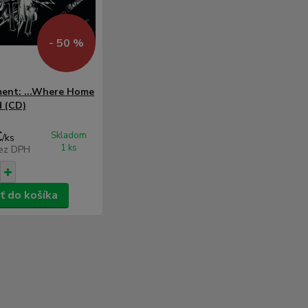
- 50 %
ent: ...Where Home
d (CD)
€
Skladom
/
ks
1 ks
ez DPH
ť do košíka