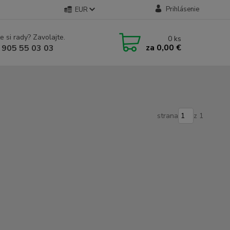
Prihlásenie
EUR
e si rady? Zavolajte.
0
ks
za
0,00 €
 905 55 03 03
strana
z 1