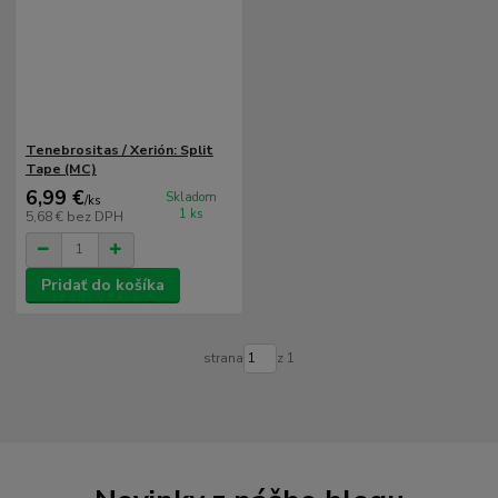
Tenebrositas / Xerión: Split
Tape (MC)
6,99 €
Skladom
/
ks
1 ks
5,68 €
bez DPH
Pridať do košíka
strana
z 1