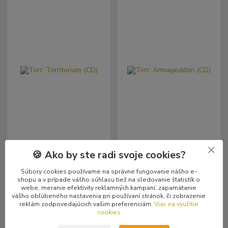
🍪 Ako by ste radi svoje cookies?
Törr: Törritorium (CD)
Törr: Armageddon (CD)
16,99 €
15,99 €
Skladom
Skladom
/
ks
/
ks
Súbory cookies používame na správne fungovanie nášho e-
1 ks
1 ks
13,81 €
bez DPH
13,00 €
bez DPH
shopu a v prípade vášho súhlasu tiež na sledovanie štatistík o
webe, meranie efektivity reklamných kampaní, zapamätanie
vášho obľúbeného nastavenia pri používaní stránok, či zobrazenie
reklám zodpovedajúcich vašim preferenciám.
Viac na využitie
Pridať do košíka
Pridať do košíka
cookies