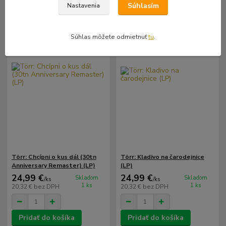
Súhlasím
Nastavenia
Súhlas môžete odmietnuť
tu
.
Törr: Chcípni o kus dál (30tn
Törr: Kladivo na čarodejnice
Anniversary Remaster) (LP)
(LP)
24,99 €
24,99 €
Skladom
Skladom
/
ks
/
ks
1 ks
1 ks
20,32 €
bez DPH
20,32 €
bez DPH
Pridať do košíka
Pridať do košíka