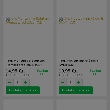
Törr: Morituri Te Salutant
Törr: Institut klinické smrti
(Remastered 2023) (CD)
(WM) (CD)
14,99 €
19,99 €
Skladom
Skladom
/
ks
/
ks
1 ks
1 ks
12,19 €
bez DPH
16,25 €
bez DPH
Pridať do košíka
Pridať do košíka