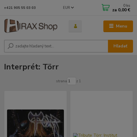
0
ks
EUR
+421 905 55 03 03
za
0,00 €
Menu
Hľadať
Interprét: Törr
strana
z 1