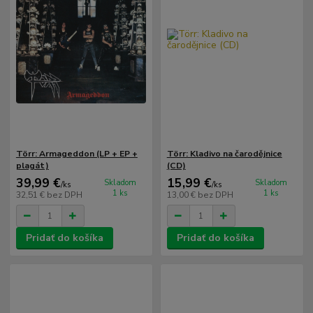
Törr: Armageddon (LP + EP +
Törr: Kladivo na čarodějnice
plagát)
(CD)
39,99 €
15,99 €
Skladom
Skladom
/
ks
/
ks
1 ks
1 ks
32,51 €
bez DPH
13,00 €
bez DPH
Pridať do košíka
Pridať do košíka