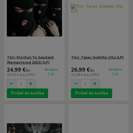
Törr: Morituri Te Salutant
Törr: Tanec Svatýho Víta (LP)
(Remastered 2023) (LP)
24,99 €
26,99 €
Skladom
Skladom
/
ks
/
ks
1 ks
1 ks
20,32 €
bez DPH
21,94 €
bez DPH
Pridať do košíka
Pridať do košíka