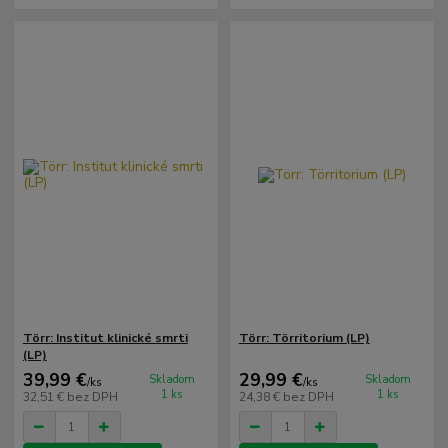
Törr: Institut klinické smrti
Törr: Törritorium (LP)
(LP)
39,99 €
29,99 €
Skladom
Skladom
/
ks
/
ks
1 ks
1 ks
32,51 €
bez DPH
24,38 €
bez DPH