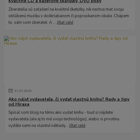
Kvalitné CD a kazetové škatuľky, DVD boxy
Zberatelia sú zaťažení na kvalitné škatuľky, nik nechce mať svoju
obľúbenú muziku v doškriabanom či popraskanom obale. Chápem
to, sám som zberateľ. A ...
čítať celé
31
.
03
.
2026
Ako nájsť vydavateľa, či vydať vlastnú knihu? Rady a tipy
od Hiraxa
Spísal som blog na tému ako vydať knihu - buď si nájdete
vydavateľa (ale aj to má svoju technológiu), alebo si prvotinu
vydáte sami na vlastné náklady...
čítať celé