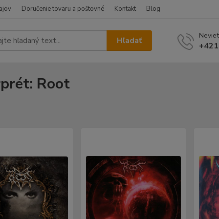
ajov
Doručenie tovaru a poštovné
Kontakt
Blog
Neviet
Hľadať
+421
rprét: Root