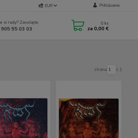
Prihlásenie
EUR
e si rady? Zavolajte.
0
ks
za
0,00 €
 905 55 03 03
strana
z 1