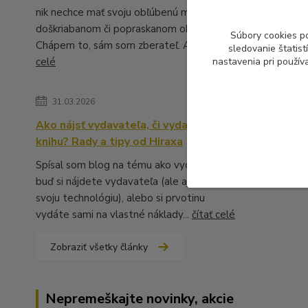
nik nechce mať svoju obľúbenú muziku v
doškriabanom či popraskanom obale.
Súbory cookies p
Chápem to, sám som zberateľ. A ...
čítať
sledovanie štatis
celé
nastavenia pri použív
31.03.2026
Ako nájsť vydavateľa, či vydať vlastnú
knihu? Rady a tipy od Hiraxa
Spísal som blog na tému ako vydať knihu -
buď si nájdete vydavateľa (ale aj to má
svoju technológiu), alebo si prvotinu
vydáte sami na vlastné náklady...
čítať celé
Zobraziť všetky články
Nepremeškajte novinky, akcie