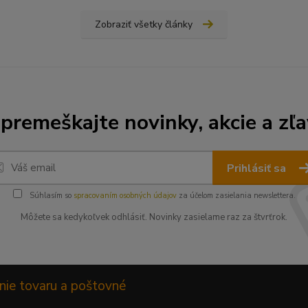
Zobraziť všetky články
premeškajte novinky, akcie a zľa
Prihlásiť sa
Súhlasím so
spracovaním osobných údajov
za účelom zasielania newslettera.
Môžete sa kedykoľvek odhlásiť. Novinky zasielame raz za štvrťrok.
nie tovaru a poštovné