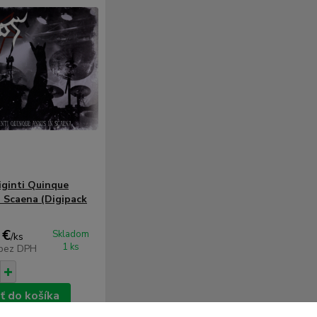
iginti Quinque
n Scaena (Digipack
 €
Skladom
/
ks
1 ks
bez DPH
ť do košíka