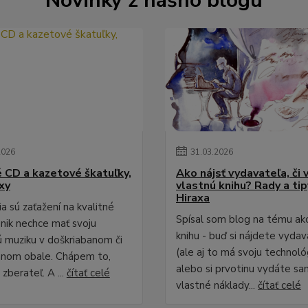
Novinky z nášho blogu
2026
31
.
03
.
2026
é CD a kazetové škatuľky,
Ako nájsť vydavateľa, či 
xy
vlastnú knihu? Rady a ti
Hiraxa
a sú zaťažení na kvalitné
Spísal som blog na tému ak
 nik nechce mať svoju
knihu - buď si nájdete vydav
 muziku v doškriabanom či
(ale aj to má svoju technológ
anom obale. Chápem to,
alebo si prvotinu vydáte sa
zberateľ. A ...
čítať celé
vlastné náklady...
čítať celé