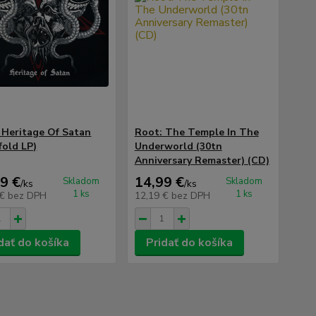
 Heritage Of Satan
Root: The Temple In The
fold LP)
Underworld (30tn
Anniversary Remaster) (CD)
9 €
14,99 €
Skladom
Skladom
/
ks
/
ks
1 ks
1 ks
 €
bez DPH
12,19 €
bez DPH
dať do košíka
Pridať do košíka