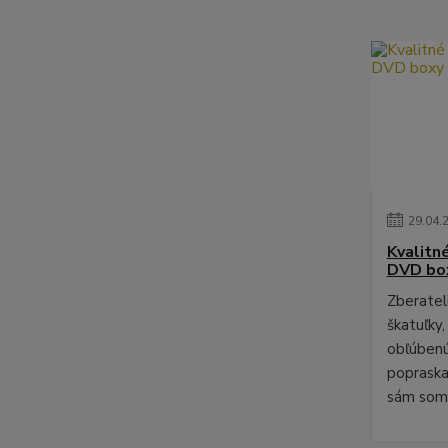
29
.
04
.
Kvalitn
DVD bo
Zberateli
škatuľky,
obľúbenú
poprask
sám som 