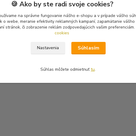
🍪 Ako by ste radi svoje cookies?
oužívame na správne fungovanie nášho e-shopu a v prípade vášho súhl
tík o webe, meranie efektivity reklamných kampaní, zapamätanie vášh
aní stránok, či zobrazenie reklám zodpovedajúcich vašim preferenciám.
cookies
Súhlasím
Nastavenia
Súhlas môžete odmietnuť
tu
.