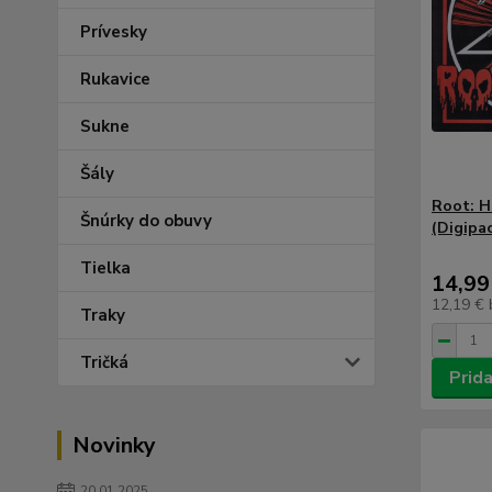
Prívesky
Rukavice
Sukne
Šály
Root: H
Šnúrky do obuvy
(Digipa
Tielka
14,99
12,19 €
Traky
Tričká
Prida
Novinky
20.01.2025