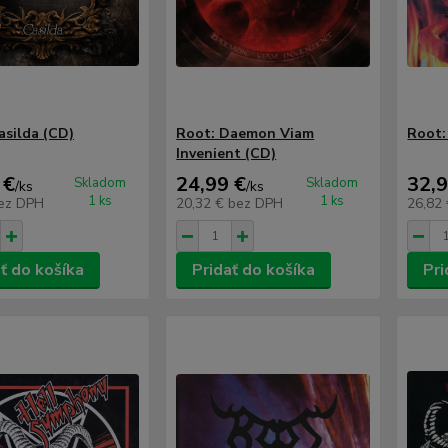
asilda (CD)
Root: Daemon Viam
Root:
Invenient (CD)
 €
24,99 €
32,9
Skladom
Skladom
/
ks
/
ks
1 ks
1 ks
ez DPH
20,32 €
bez DPH
26,82
ť do košíka
Pridať do košíka
Pri