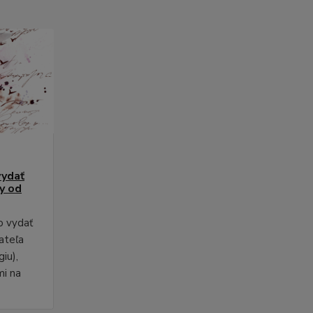
vydať
py od
o vydať
ateľa
iu),
mi na