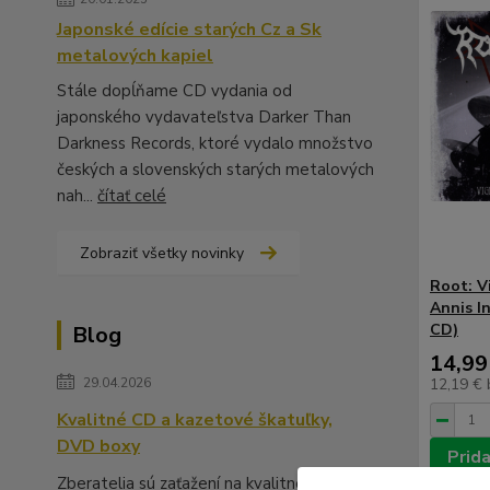
Japonské edície starých Cz a Sk
metalových kapiel
Stále dopĺňame CD vydania od
japonského vydavateľstva Darker Than
Darkness Records, ktoré vydalo množstvo
českých a slovenských starých metalových
nah...
čítať celé
Zobraziť všetky novinky
Root: V
Annis I
CD)
Blog
14,99
29.04.2026
12,19 €
Kvalitné CD a kazetové škatuľky,
DVD boxy
Prida
Zberatelia sú zaťažení na kvalitné škatuľky,