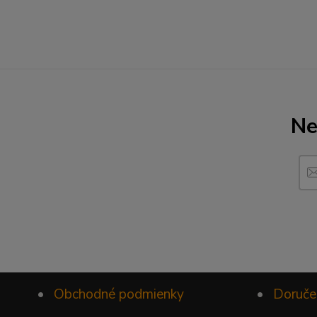
Ne
•
Obchodné podmienky
•
Doruče