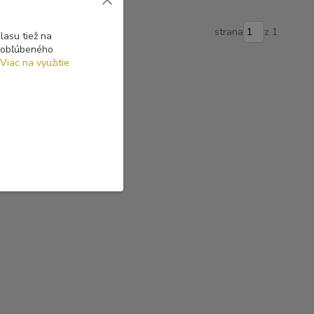
strana
z 1
asu tiež na
o obľúbeného
Viac na využitie