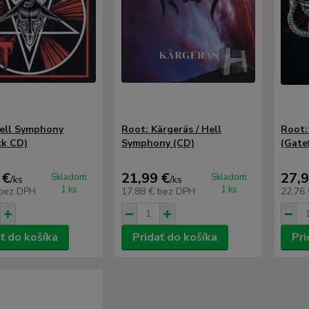
ell Symphony
Root: Kärgeräs / Hell
Root:
ck CD)
Symphony (CD)
(Gate
 €
21,99 €
27,9
Skladom
Skladom
/
ks
/
ks
1 ks
1 ks
bez DPH
17,88 €
bez DPH
22,76
ť do košíka
Pridať do košíka
Pri