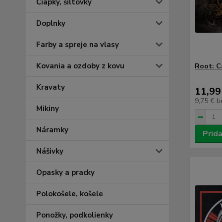
Čiapky, šiltovky
Doplnky
Farby a spreje na vlasy
Kovania a ozdoby z kovu
Root: C
Kravaty
11,99
9,75 €
b
Mikiny
Náramky
Prida
Nášivky
Opasky a pracky
Polokošele, košele
Ponožky, podkolienky