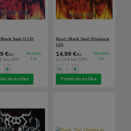
 Black Seal (2 LP)
Root: Black Seal (Digipack
CD)
9 €
14,99 €
Skladom
Skladom
/
ks
/
ks
1 ks
1 ks
 €
bez DPH
12,19 €
bez DPH
dať do košíka
Pridať do košíka