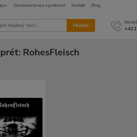
ajov
Doručenie tovaru a poštovné
Kontakt
Blog
Neviet
Hľadať
+421
rprét: RohesFleisch