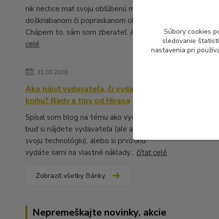
nik nechce mať svoju obľúbenú muziku v
doškriabanom či popraskanom obale.
Súbory cookies p
Chápem to, sám som zberateľ. A ...
čítať
sledovanie štatis
celé
nastavenia pri použív
31.03.2026
Ako nájsť vydavateľa, či vydať vlastnú
knihu? Rady a tipy od Hiraxa
Spísal som blog na tému ako vydať knihu -
buď si nájdete vydavateľa (ale aj to má
svoju technológiu), alebo si prvotinu
vydáte sami na vlastné náklady...
čítať celé
Zobraziť všetky články
Nepremeškajte novinky, akcie