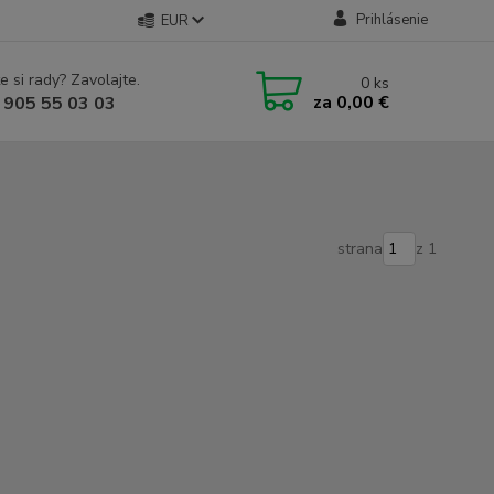
Prihlásenie
EUR
e si rady? Zavolajte.
0
ks
za
0,00 €
 905 55 03 03
strana
z 1