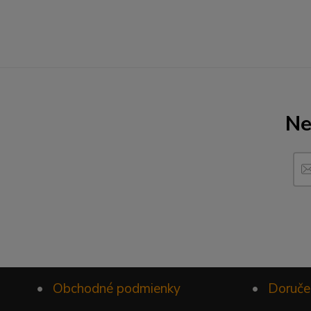
Ne
•
Obchodné podmienky
•
Doruče