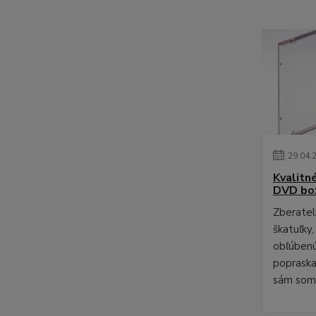
29
.
04
.
Kvalitn
DVD bo
Zberateli
škatuľky,
obľúbenú
poprask
sám som 