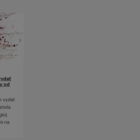
vydať
py od
o vydať
ateľa
iu),
mi na