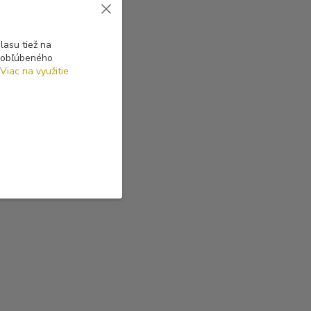
asu tiež na
o obľúbeného
Viac na využitie