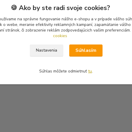
🍪 Ako by ste radi svoje cookies?
oužívame na správne fungovanie nášho e-shopu a v prípade vášho súhl
tík o webe, meranie efektivity reklamných kampaní, zapamätanie vášh
aní stránok, či zobrazenie reklám zodpovedajúcich vašim preferenciám.
cookies
Súhlasím
Nastavenia
Súhlas môžete odmietnuť
tu
.