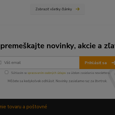
Zobraziť všetky články
premeškajte novinky, akcie a zľa
Prihlásiť sa
Súhlasím so
spracovaním osobných údajov
za účelom zasielania newslettera.
Môžete sa kedykoľvek odhlásiť. Novinky zasielame raz za štvrťrok.
nie tovaru a poštovné