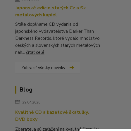
Japonské edície starých Cz a Sk
metalových kapiel
Stále dopĺňame CD vydania od
japonského vydavateľstva Darker Than
Darkness Records, ktoré vydalo množstvo
českých a slovenských starých metalových
nah...
čítať celé
Zobraziť všetky novinky
Blog
29.04.2026
Kvalitné CD a kazetové škatuľky,
DVD boxy
Zberatelia sú zaťažení na kvalitné škatuľky,