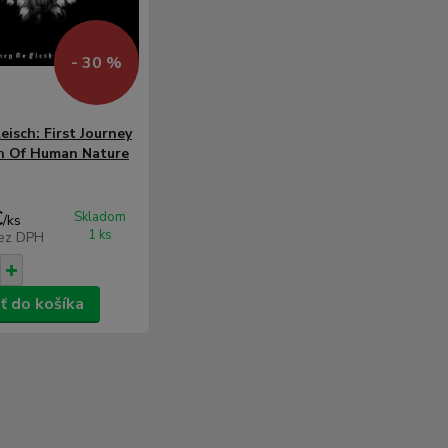
- 30 %
eisch: First Journey
h Of Human Nature
€
Skladom
/
ks
1 ks
ez DPH
ť do košíka