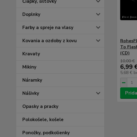
Čiapky, šiltovky
Doplnky
Farby a spreje na vlasy
Kovania a ozdoby z kovu
RohesFl
To Fles
(CD)
Kravaty
10,00 €
6,99 
Mikiny
5,68 €
b
Náramky
Prida
Nášivky
Opasky a pracky
Polokošele, košele
Ponožky, podkolienky