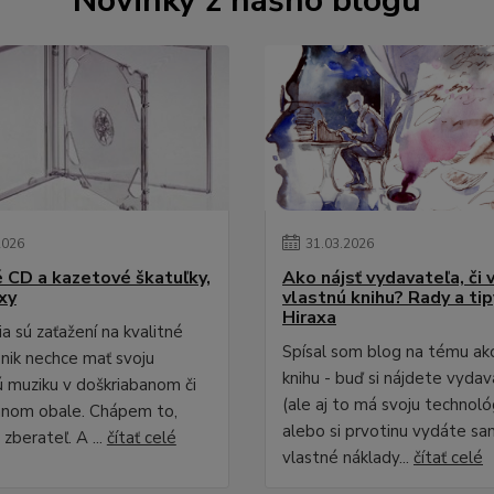
Novinky z nášho blogu
2026
31
.
03
.
2026
é CD a kazetové škatuľky,
Ako nájsť vydavateľa, či 
xy
vlastnú knihu? Rady a ti
Hiraxa
a sú zaťažení na kvalitné
Spísal som blog na tému ak
 nik nechce mať svoju
knihu - buď si nájdete vydav
 muziku v doškriabanom či
(ale aj to má svoju technológ
anom obale. Chápem to,
alebo si prvotinu vydáte sa
zberateľ. A ...
čítať celé
vlastné náklady...
čítať celé