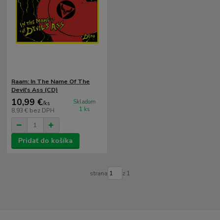
Raam: In The Name Of The
Devil's Ass (CD)
10,99 €
Skladom
/
ks
1 ks
8,93 €
bez DPH
Pridať do košíka
strana
z 1