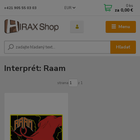
0
ks
EUR
+421 905 55 03 03
za
0,00 €
Menu
Hľadať
Interprét: Raam
strana
z 1