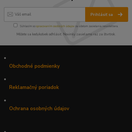
Prihlásiť sa
Súhlasím so
spracovaním osobných údajov
za účelom zasielania newslettera.
Môžete sa kedykoľvek odhlásiť. Novinky zasielame raz za štvrťrok.
•
Obchodné podmienky
•
Reklamačný poriadok
•
Ochrana osobných údajov
•