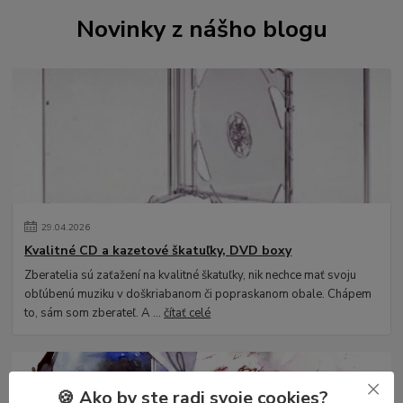
Novinky z nášho blogu
29
.
04
.
2026
Kvalitné CD a kazetové škatuľky, DVD boxy
Zberatelia sú zaťažení na kvalitné škatuľky, nik nechce mať svoju
obľúbenú muziku v doškriabanom či popraskanom obale. Chápem
to, sám som zberateľ. A ...
čítať celé
🍪 Ako by ste radi svoje cookies?