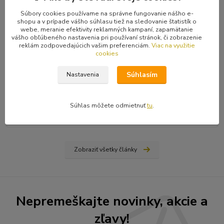
Súbory cookies používame na správne fungovanie nášho e-
shopu a v prípade vášho súhlasu tiež na sledovanie štatistík o
webe, meranie efektivity reklamných kampaní, zapamätanie
vášho obľúbeného nastavenia pri používaní stránok, či zobrazenie
reklám zodpovedajúcich vašim preferenciám.
Viac na využitie
cookies
31
.
03
.
2026
Ako nájsť vydavateľa, či vydať vlastnú knihu? Rady a tipy
Súhlasím
Nastavenia
od Hiraxa
Spísal som blog na tému ako vydať knihu - buď si nájdete
vydavateľa (ale aj to má svoju technológiu), alebo si prvotinu
Súhlas môžete odmietnuť
tu
.
vydáte sami na vlastné náklady...
čítať celé
Zobraziť všetky články
Nepremeškajte novinky, akcie a
zľavy!