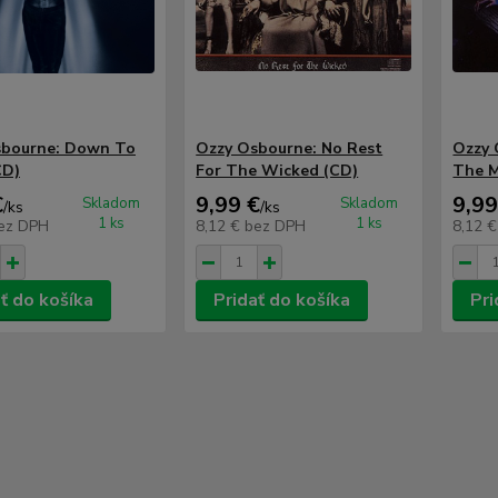
sbourne: Down To
Ozzy Osbourne: No Rest
Ozzy 
CD)
For The Wicked (CD)
The 
€
9,99 €
9,99
Skladom
Skladom
/
ks
/
ks
1 ks
1 ks
ez DPH
8,12 €
bez DPH
8,12 
ť do košíka
Pridať do košíka
Pri