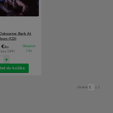
Osbourne: Bark At
Moon (CD)
 €
Skladom
/
ks
1 ks
€
bez DPH
dať do košíka
strana
z 1