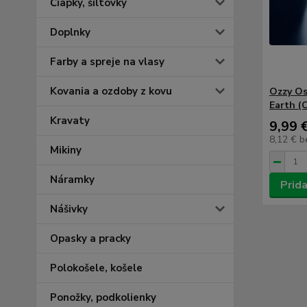
Čiapky, šiltovky
Doplnky
Farby a spreje na vlasy
Kovania a ozdoby z kovu
Ozzy O
Earth (
Kravaty
9,99 
8,12 €
b
Mikiny
Náramky
Prida
Nášivky
Opasky a pracky
Polokošele, košele
Ponožky, podkolienky