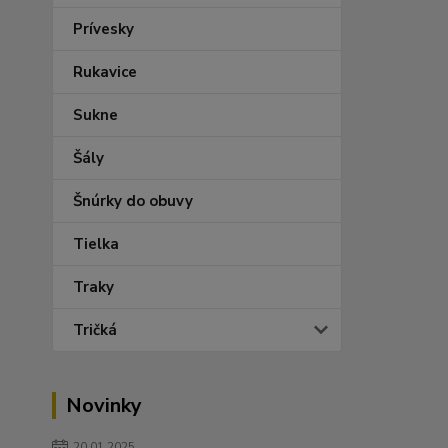
Prívesky
Rukavice
Sukne
Šály
Šnúrky do obuvy
Tielka
Traky
Tričká
Novinky
20.01.2025