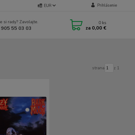
Prihlásenie
EUR
e si rady? Zavolajte.
0
ks
za
0,00 €
 905 55 03 03
strana
z 1