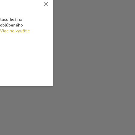
asu tiež na
o obľúbeného
Viac na využitie