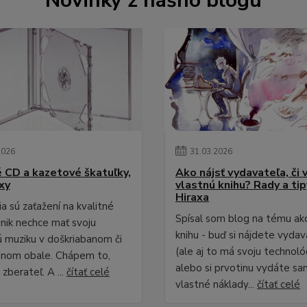
Novinky z nášho blogu
2026
31
.
03
.
2026
é CD a kazetové škatuľky,
Ako nájsť vydavateľa, či 
xy
vlastnú knihu? Rady a ti
Hiraxa
a sú zaťažení na kvalitné
Spísal som blog na tému ak
 nik nechce mať svoju
knihu - buď si nájdete vydav
 muziku v doškriabanom či
(ale aj to má svoju technológ
anom obale. Chápem to,
alebo si prvotinu vydáte sa
zberateľ. A ...
čítať celé
vlastné náklady...
čítať celé