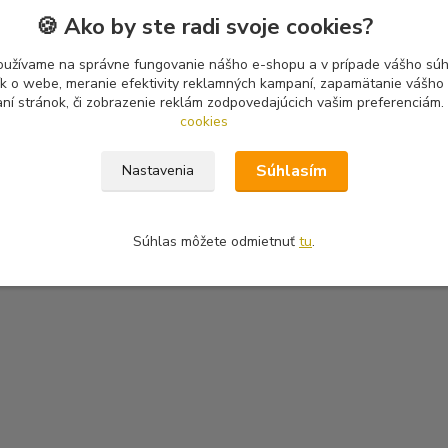
🍪 Ako by ste radi svoje cookies?
oužívame na správne fungovanie nášho e-shopu a v prípade vášho súhl
tík o webe, meranie efektivity reklamných kampaní, zapamätanie vášh
aní stránok, či zobrazenie reklám zodpovedajúcich vašim preferenciám.
cookies
Súhlasím
Nastavenia
Súhlas môžete odmietnuť
tu
.