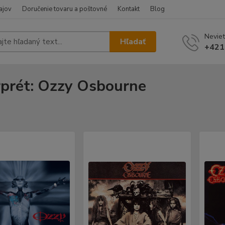
ajov
Doručenie tovaru a poštovné
Kontakt
Blog
Neviet
Hľadať
+421
rprét: Ozzy Osbourne