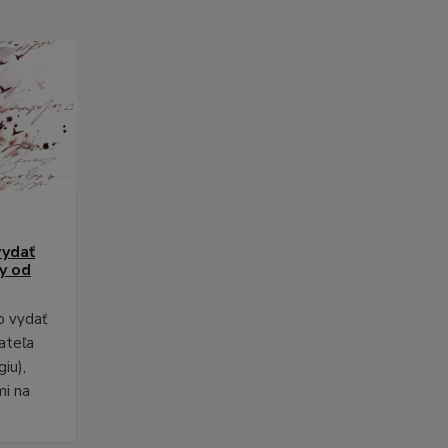
vydať
py od
o vydať
ateľa
iu),
mi na