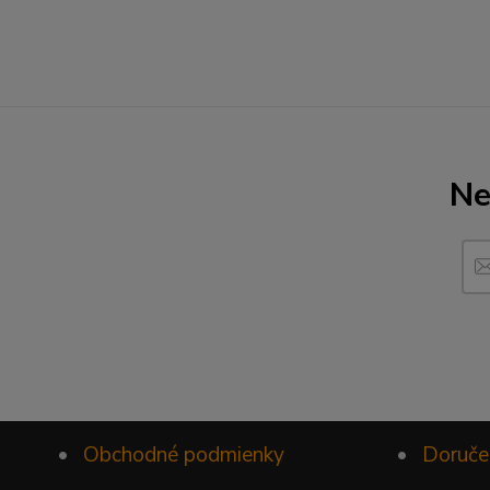
Ne
•
Obchodné podmienky
•
Doruče