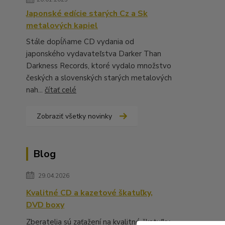
Japonské edície starých Cz a Sk
metalových kapiel
Stále dopĺňame CD vydania od
japonského vydavateľstva Darker Than
Darkness Records, ktoré vydalo množstvo
českých a slovenských starých metalových
nah...
čítať celé
Zobraziť všetky novinky
Blog
29.04.2026
Kvalitné CD a kazetové škatuľky,
DVD boxy
Zberatelia sú zaťažení na kvalitné škatuľky,