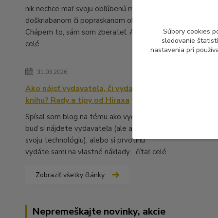
nik nechce mať svoju obľúbenú muziku v
doškriabanom či popraskanom obale.
Súbory cookies p
Chápem to, sám som zberateľ. A ...
čítať
sledovanie štatis
celé
nastavenia pri použív
31.03.2026
Ako nájsť vydavateľa, či vydať vlastnú
knihu? Rady a tipy od Hiraxa
Spísal som blog na tému ako vydať knihu -
buď si nájdete vydavateľa (ale aj to má
svoju technológiu), alebo si prvotinu
vydáte sami na vlastné náklady...
čítať celé
Zobraziť všetky články
Nepremeškajte novinky, akcie