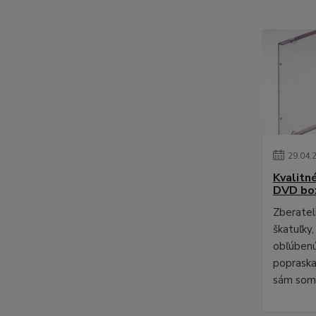
29
.
04
.
Kvalitn
DVD bo
Zberateli
škatuľky,
obľúbenú
poprask
sám som 