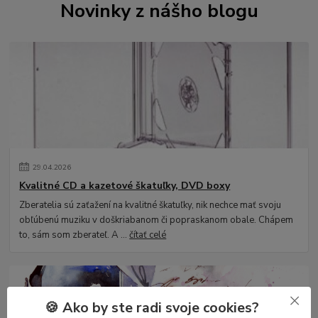
Novinky z nášho blogu
29
.
04
.
2026
Kvalitné CD a kazetové škatuľky, DVD boxy
Zberatelia sú zaťažení na kvalitné škatuľky, nik nechce mať svoju
obľúbenú muziku v doškriabanom či popraskanom obale. Chápem
to, sám som zberateľ. A ...
čítať celé
🍪 Ako by ste radi svoje cookies?