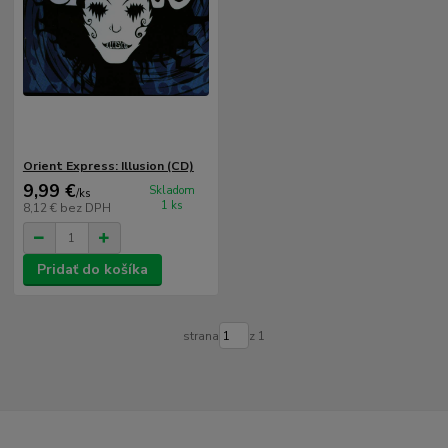
Orient Express: Illusion (CD)
9,99 €
Skladom
/
ks
1 ks
8,12 €
bez DPH
Pridať do košíka
strana
z 1