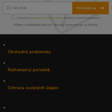
Prihlásiť sa
Súhlasím so
spracovaním osobných údajov
za účelom zasielania newslettera.
Môžete sa kedykoľvek odhlásiť. Novinky zasielame raz za štvrťrok.
•
Obchodné podmienky
•
Reklamačný poriadok
•
Ochrana osobných údajov
•