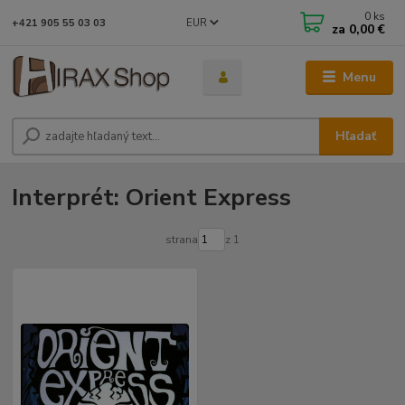
0
ks
EUR
+421 905 55 03 03
za
0,00 €
Menu
Hľadať
Interprét: Orient Express
strana
z 1