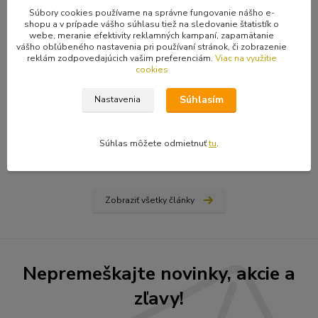
Súbory cookies používame na správne fungovanie nášho e-
shopu a v prípade vášho súhlasu tiež na sledovanie štatistík o
webe, meranie efektivity reklamných kampaní, zapamätanie
vášho obľúbeného nastavenia pri používaní stránok, či zobrazenie
reklám zodpovedajúcich vašim preferenciám.
Viac na využitie
cookies
31
.
03
.
2026
Ako nájsť vydavateľa, či vydať vlastnú knihu? Rady a tipy
Súhlasím
Nastavenia
od Hiraxa
Spísal som blog na tému ako vydať knihu - buď si nájdete
vydavateľa (ale aj to má svoju technológiu), alebo si prvotinu
Súhlas môžete odmietnuť
tu
.
vydáte sami na vlastné náklady...
čítať celé
Zobraziť všetky články
Nepremeškajte novinky, akcie a
zľavy!