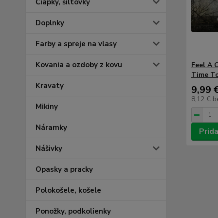
Čiapky, šiltovky
Doplnky
Farby a spreje na vlasy
Kovania a ozdoby z kovu
Feel A 
Time T
Kravaty
9,99 
8,12 €
b
Mikiny
Náramky
Prida
Nášivky
Opasky a pracky
Polokošele, košele
Ponožky, podkolienky