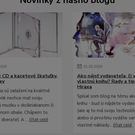
Novinky z nášho blogu
2026
31
.
03
.
2026
é CD a kazetové škatuľky,
Ako nájsť vydavateľa, či 
xy
vlastnú knihu? Rady a ti
Hiraxa
a sú zaťažení na kvalitné
Spísal som blog na tému ak
 nik nechce mať svoju
knihu - buď si nájdete vydav
 muziku v doškriabanom či
(ale aj to má svoju technológ
anom obale. Chápem to,
alebo si prvotinu vydáte sa
zberateľ. A ...
čítať celé
vlastné náklady...
čítať celé