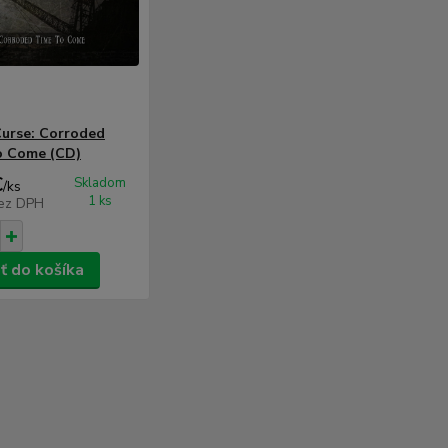
Curse: Corroded
o Come (CD)
€
Skladom
/
ks
1 ks
ez DPH
ť do košíka