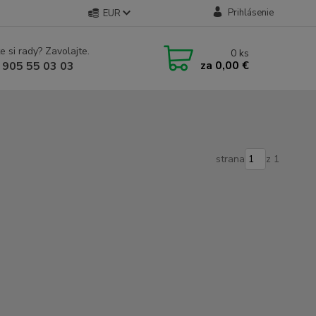
Prihlásenie
EUR
e si rady? Zavolajte.
0
ks
za
0,00 €
 905 55 03 03
strana
z 1