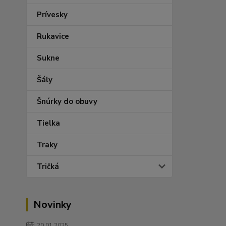
Prívesky
Rukavice
Sukne
Šály
Šnúrky do obuvy
Tielka
Traky
Tričká
Novinky
20.01.2025