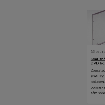
29
.
04
.
Kvalitn
DVD bo
Zberateli
škatuľky,
obľúbenú
poprask
sám som 