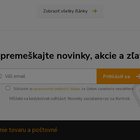
Zobraziť všetky články
premeškajte novinky, akcie a zľa
Prihlásiť sa
Súhlasím so
spracovaním osobných údajov
za účelom zasielania newslettera.
Môžete sa kedykoľvek odhlásiť. Novinky zasielame raz za štvrťrok.
nie tovaru a poštovné