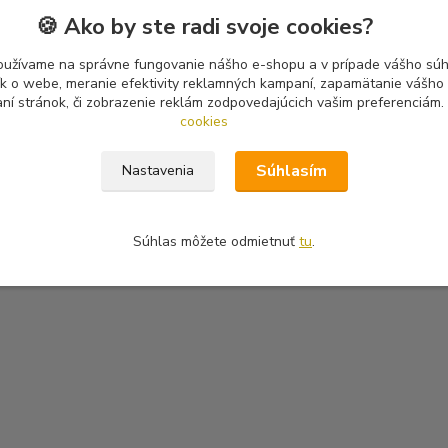
🍪 Ako by ste radi svoje cookies?
oužívame na správne fungovanie nášho e-shopu a v prípade vášho súhl
tík o webe, meranie efektivity reklamných kampaní, zapamätanie vášh
aní stránok, či zobrazenie reklám zodpovedajúcich vašim preferenciám.
cookies
Súhlasím
Nastavenia
Súhlas môžete odmietnuť
tu
.