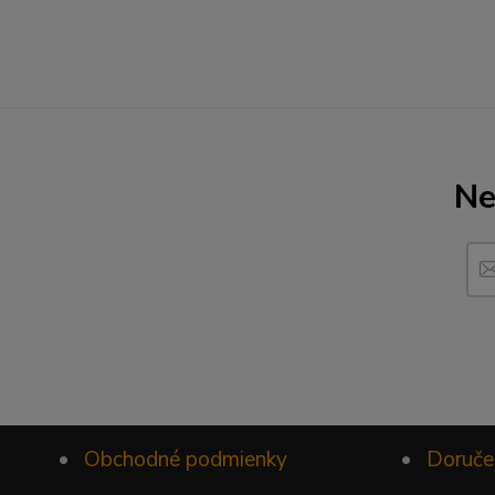
Ne
•
Obchodné podmienky
•
Doruče