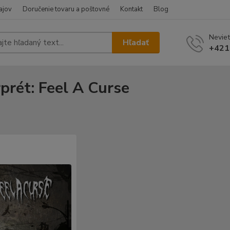
ajov
Doručenie tovaru a poštovné
Kontakt
Blog
Neviet
Hľadať
+421
rprét: Feel A Curse