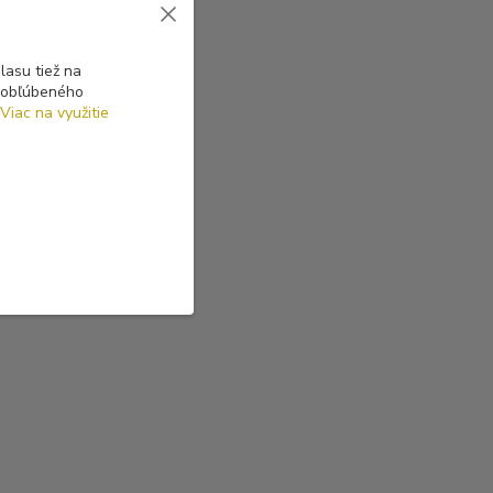
asu tiež na
o obľúbeného
Viac na využitie