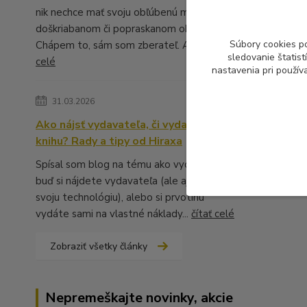
nik nechce mať svoju obľúbenú muziku v
doškriabanom či popraskanom obale.
Súbory cookies p
Chápem to, sám som zberateľ. A ...
čítať
sledovanie štatis
celé
nastavenia pri použív
31.03.2026
Ako nájsť vydavateľa, či vydať vlastnú
knihu? Rady a tipy od Hiraxa
Spísal som blog na tému ako vydať knihu -
buď si nájdete vydavateľa (ale aj to má
svoju technológiu), alebo si prvotinu
vydáte sami na vlastné náklady...
čítať celé
Zobraziť všetky články
Nepremeškajte novinky, akcie