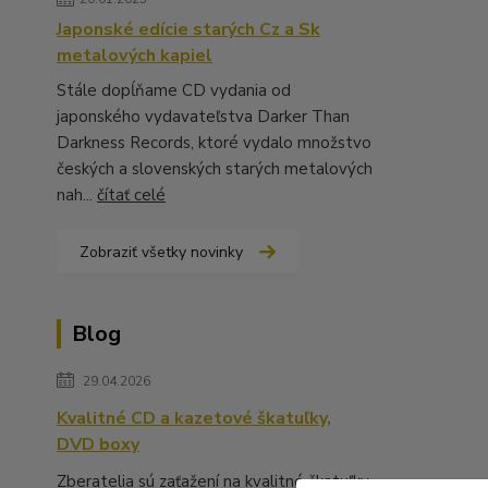
Japonské edície starých Cz a Sk
metalových kapiel
Stále dopĺňame CD vydania od
japonského vydavateľstva Darker Than
Darkness Records, ktoré vydalo množstvo
českých a slovenských starých metalových
nah...
čítať celé
Zobraziť všetky novinky
Blog
29.04.2026
Kvalitné CD a kazetové škatuľky,
DVD boxy
Zberatelia sú zaťažení na kvalitné škatuľky,