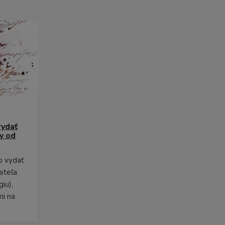
vydať
py od
o vydať
ateľa
iu),
mi na