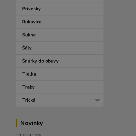
Prívesky
Rukavice
Sukne
Šály
Šnúrky do obuvy
Tielka
Traky
Tričká
Novinky
20.01.2025