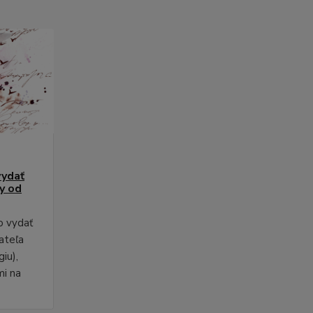
vydať
py od
o vydať
ateľa
iu),
mi na