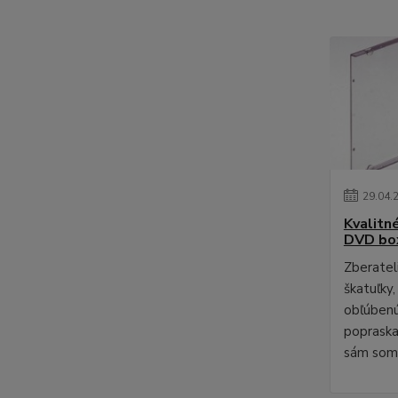
29
.
04
.
Kvalitn
DVD bo
Zberateli
škatuľky,
obľúbenú
poprask
sám som 