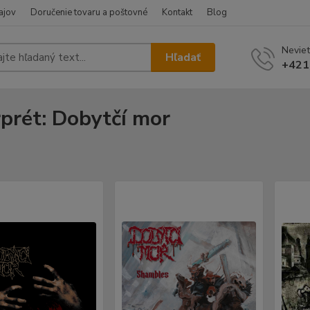
ajov
Doručenie tovaru a poštovné
Kontakt
Blog
Neviet
Hľadať
+421
rprét: Dobytčí mor