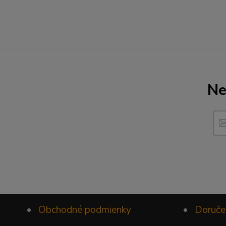
Ne
•
Obchodné podmienky
•
Doruče