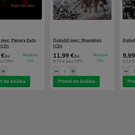
 mor: Penury Eats
Dobytčí mor: Shambles
Dobyt
(CD)
(CD)
 €
11,99 €
9,99
Skladom
Skladom
/
ks
/
ks
1 ks
1 ks
ez DPH
9,75 €
bez DPH
8,12 
ť do košíka
Pridať do košíka
Pri