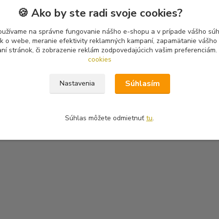
🍪 Ako by ste radi svoje cookies?
oužívame na správne fungovanie nášho e-shopu a v prípade vášho súhl
tík o webe, meranie efektivity reklamných kampaní, zapamätanie vášh
aní stránok, či zobrazenie reklám zodpovedajúcich vašim preferenciám.
cookies
Súhlasím
Nastavenia
Súhlas môžete odmietnuť
tu
.