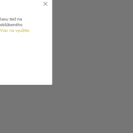
asu tiež na
o obľúbeného
Viac na využitie