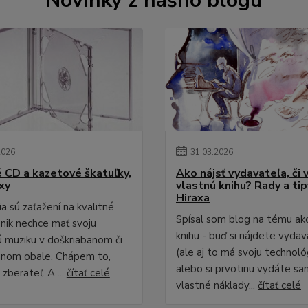
Novinky z nášho blogu
2026
31
.
03
.
2026
é CD a kazetové škatuľky,
Ako nájsť vydavateľa, či 
xy
vlastnú knihu? Rady a ti
Hiraxa
a sú zaťažení na kvalitné
Spísal som blog na tému ak
 nik nechce mať svoju
knihu - buď si nájdete vydav
 muziku v doškriabanom či
(ale aj to má svoju technológ
anom obale. Chápem to,
alebo si prvotinu vydáte sa
zberateľ. A ...
čítať celé
vlastné náklady...
čítať celé