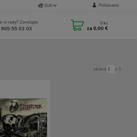
Prihlásenie
EUR
e si rady? Zavolajte.
0
ks
za
0,00 €
 905 55 03 03
strana
z 1