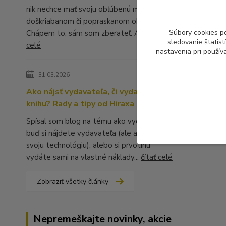
nik nechce mať svoju obľúbenú muziku v
doškriabanom či popraskanom obale.
Súbory cookies p
Chápem to, sám som zberateľ. A ...
čítať
sledovanie štatis
celé
nastavenia pri použív
31.03.2026
Ako nájsť vydavateľa, či vydať vlastnú
knihu? Rady a tipy od Hiraxa
Spísal som blog na tému ako vydať knihu -
buď si nájdete vydavateľa (ale aj to má
svoju technológiu), alebo si prvotinu
vydáte sami na vlastné náklady...
čítať celé
Zobraziť všetky články
Nepremeškajte novinky, akcie