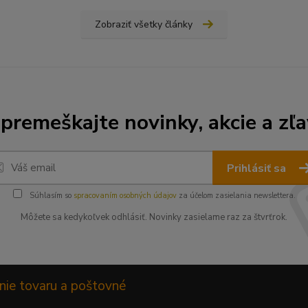
Zobraziť všetky články
premeškajte novinky, akcie a zľa
Prihlásiť sa
Súhlasím so
spracovaním osobných údajov
za účelom zasielania newslettera.
Môžete sa kedykoľvek odhlásiť. Novinky zasielame raz za štvrťrok.
nie tovaru a poštovné