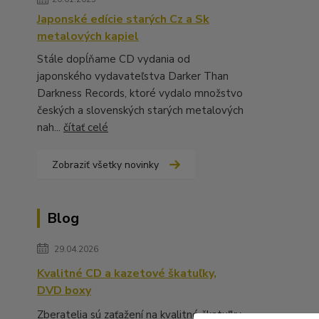
Japonské edície starých Cz a Sk
metalových kapiel
Stále dopĺňame CD vydania od
japonského vydavateľstva Darker Than
Darkness Records, ktoré vydalo množstvo
českých a slovenských starých metalových
nah...
čítať celé
Zobraziť všetky novinky
Blog
29.04.2026
Kvalitné CD a kazetové škatuľky,
DVD boxy
Zberatelia sú zaťažení na kvalitné škatuľky,