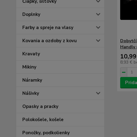
Čiapky, šiltovky
Doplnky
Farby a spreje na vlasy
Kovania a ozdoby z kovu
Dobytčí
Handly 
Kravaty
10,99
8,93 €
b
Mikiny
Náramky
Prida
Nášivky
Opasky a pracky
Polokošele, košele
Ponožky, podkolienky