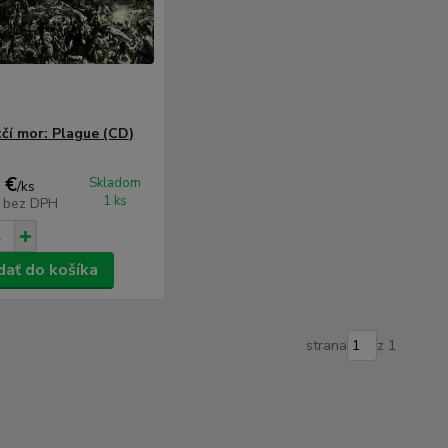
čí mor: Plague (CD)
 €
Skladom
/
ks
1 ks
€
bez DPH
dať do košíka
strana
z 1