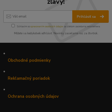
zľavy!
Prihlásiť sa
Súhlasím so
spracovaním osobných údajov
za účelom zasielania newslettera.
Môžete sa kedykoľvek odhlásiť. Novinky zasielame raz za štvrťrok.
•
Obchodné podmienky
•
Reklamačný poriadok
•
Ochrana osobných údajov