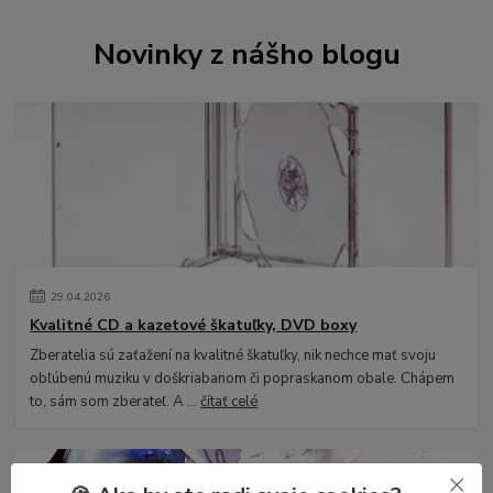
Novinky z nášho blogu
29
.
04
.
2026
Kvalitné CD a kazetové škatuľky, DVD boxy
Zberatelia sú zaťažení na kvalitné škatuľky, nik nechce mať svoju
obľúbenú muziku v doškriabanom či popraskanom obale. Chápem
to, sám som zberateľ. A ...
čítať celé