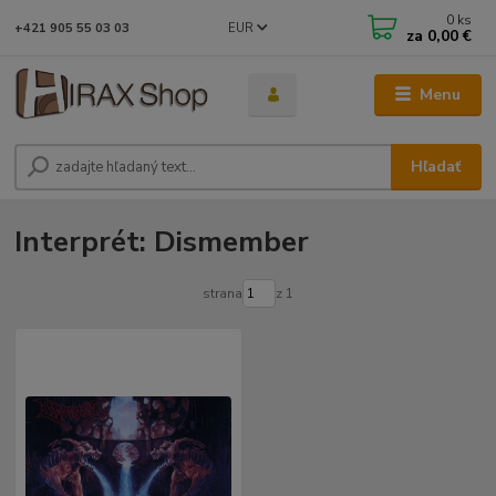
0
ks
EUR
+421 905 55 03 03
za
0,00 €
Menu
Hľadať
Interprét: Dismember
strana
z 1