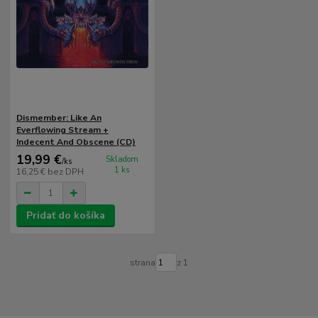
Dismember: Like An
Everflowing Stream +
Indecent And Obscene (CD)
19,99 €
Skladom
/
ks
1 ks
16,25 €
bez DPH
Pridať do košíka
strana
z 1