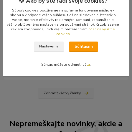
🍪 Ako by ste radi svoje cookies?
Súbory cookies používame na správne fungovanie nášho e-
shopu a v prípade vášho súhlasu tiež na sledovanie štatistík o
webe, meranie efektivity reklamných kampaní, zapamätanie
vášho obľúbeného nastavenia pri používaní stránok, či zobrazenie
reklám zodpovedajúcich vašim preferenciám.
Viac na využitie
cookies
31
.
03
.
2026
Súhlasím
Nastavenia
Ako nájsť vydavateľa, či vydať vlastnú knihu? Rady a tipy
od Hiraxa
Spísal som blog na tému ako vydať knihu - buď si nájdete
Súhlas môžete odmietnuť
tu
.
vydavateľa (ale aj to má svoju technológiu), alebo si prvotinu
vydáte sami na vlastné náklady...
čítať celé
Zobraziť všetky články
Nepremeškajte novinky, akcie a