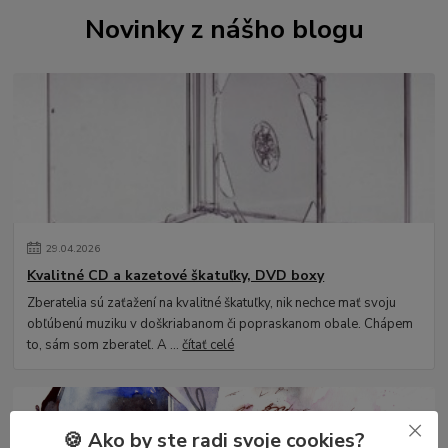
Novinky z nášho blogu
29
.
04
.
2026
Kvalitné CD a kazetové škatuľky, DVD boxy
Zberatelia sú zaťažení na kvalitné škatuľky, nik nechce mať svoju
obľúbenú muziku v doškriabanom či popraskanom obale. Chápem
to, sám som zberateľ. A ...
čítať celé
🍪 Ako by ste radi svoje cookies?