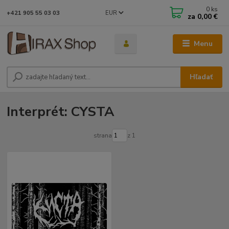
0
ks
EUR
+421 905 55 03 03
za
0,00 €
Menu
Hľadať
Interprét: CYSTA
strana
z 1