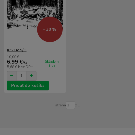
- 30 %
KISTA: S/T
10,00 €
6,99 €
Skladom
/
ks
1 ks
5,68 €
bez DPH
Pridať do košíka
strana
z 1