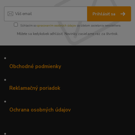
Prihlásiť sa
Súhlasím so
spracovaním osobných údajov
za účelom zasielania newslettera.
Môžete sa kedykoľvek odhlásiť. Novinky zasielame raz za štvrťrok.
•
Obchodné podmienky
•
Reklamačný poriadok
•
Ochrana osobných údajov
•