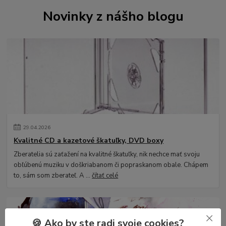
Novinky z nášho blogu
29
.
04
.
2026
Kvalitné CD a kazetové škatuľky, DVD boxy
Zberatelia sú zaťažení na kvalitné škatuľky, nik nechce mať svoju
obľúbenú muziku v doškriabanom či popraskanom obale. Chápem
to, sám som zberateľ. A ...
čítať celé
🍪 Ako by ste radi svoje cookies?