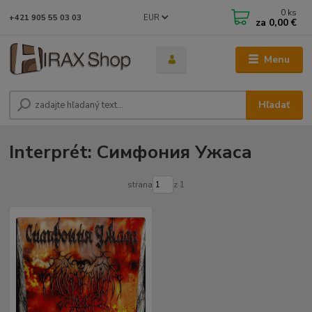
0
ks
EUR
+421 905 55 03 03
za
0,00 €
Menu
Hľadať
Interprét: Симфония Ужаса
strana
z 1