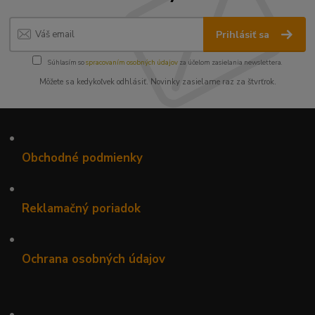
Prihlásiť sa
Súhlasím so
spracovaním osobných údajov
za účelom zasielania newslettera.
Môžete sa kedykoľvek odhlásiť. Novinky zasielame raz za štvrťrok.
•
Obchodné podmienky
•
Reklamačný poriadok
•
Ochrana osobných údajov
•