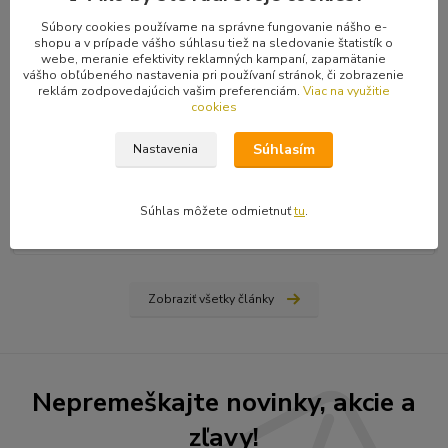
Súbory cookies používame na správne fungovanie nášho e-
shopu a v prípade vášho súhlasu tiež na sledovanie štatistík o
webe, meranie efektivity reklamných kampaní, zapamätanie
vášho obľúbeného nastavenia pri používaní stránok, či zobrazenie
reklám zodpovedajúcich vašim preferenciám.
Viac na využitie
cookies
31
.
03
.
2026
Ako nájsť vydavateľa, či vydať vlastnú knihu? Rady a tipy
Súhlasím
Nastavenia
od Hiraxa
Spísal som blog na tému ako vydať knihu - buď si nájdete
vydavateľa (ale aj to má svoju technológiu), alebo si prvotinu
Súhlas môžete odmietnuť
tu
.
vydáte sami na vlastné náklady...
čítať celé
Zobraziť všetky články
Nepremeškajte novinky, akcie a
zľavy!