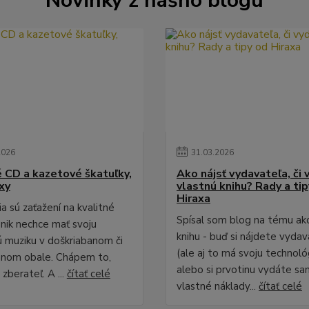
Novinky z nášho blogu
2026
31
.
03
.
2026
é CD a kazetové škatuľky,
Ako nájsť vydavateľa, či 
xy
vlastnú knihu? Rady a ti
Hiraxa
a sú zaťažení na kvalitné
Spísal som blog na tému ak
 nik nechce mať svoju
knihu - buď si nájdete vydav
 muziku v doškriabanom či
(ale aj to má svoju technológ
anom obale. Chápem to,
alebo si prvotinu vydáte sa
zberateľ. A ...
čítať celé
vlastné náklady...
čítať celé