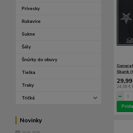
Prívesky
Rukavice
Sukne
Šály
Šnúrky do obuvy
Generat
Skank (
Tielka
29,99
Traky
24,38 €
Tričká
Prida
Novinky
20.01.2025