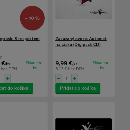
- 40 %
prásk: S respektem
Zakázaný ovoce: Automat
na lásku (Digipack CD)
 €
 €
9,99 €
Skladom
Skladom
/
ks
/
ks
1 ks
1 ks
€
bez DPH
8,12 €
bez DPH
dať do košíka
Pridať do košíka