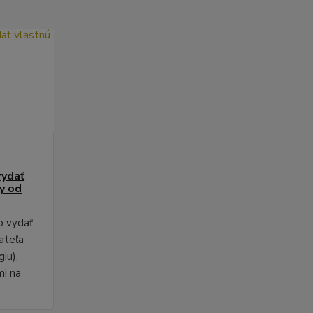
vydať
py od
o vydať
ateľa
iu),
mi na