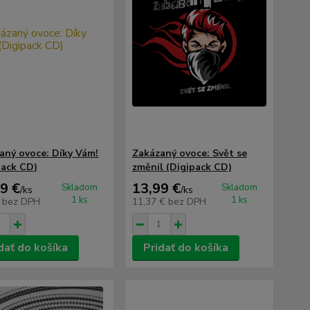
aný ovoce: Díky Vám!
Zakázaný ovoce: Svět se
pack CD)
změnil (Digipack CD)
9 €
13,99 €
Skladom
Skladom
/
ks
/
ks
1 ks
1 ks
€
bez DPH
11,37 €
bez DPH
dať do košíka
Pridať do košíka