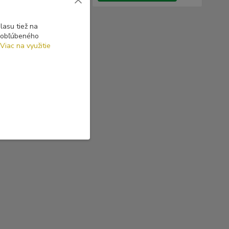
asu tiež na
o obľúbeného
Viac na využitie