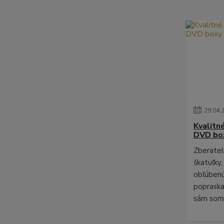
29
.
04
.
Kvalitn
DVD bo
Zberateli
škatuľky,
obľúbenú
poprask
sám som 