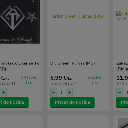
ion Gap: License To
Dr. Green: Purvas (MC)
Zakáz
CD)
(Digi
 €
6,99 €
11,9
Skladom
Skladom
/
ks
/
ks
1 ks
1 ks
bez DPH
5,68 €
bez DPH
9,75 
ť do košíka
Pridať do košíka
Pri