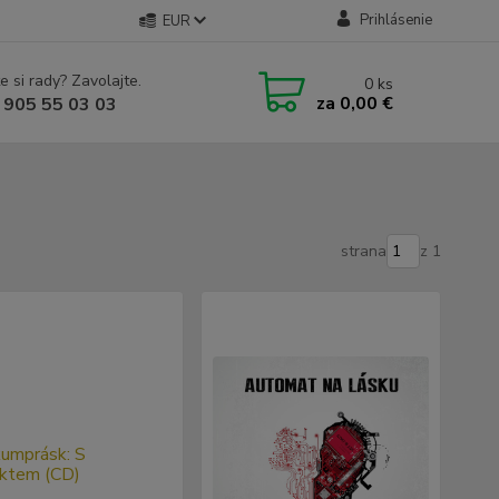
Prihlásenie
EUR
e si rady? Zavolajte.
0
ks
za
0,00 €
 905 55 03 03
strana
z 1