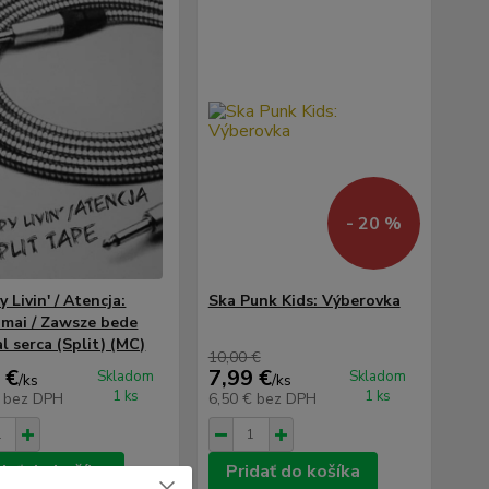
- 20 %
 Livin' / Atencja:
Ska Punk Kids: Výberovka
umai / Zawsze bede
l serca (Split) (MC)
10,00 €
 €
7,99 €
Skladom
Skladom
/
ks
/
ks
1 ks
1 ks
€
bez DPH
6,50 €
bez DPH
dať do košíka
Pridať do košíka