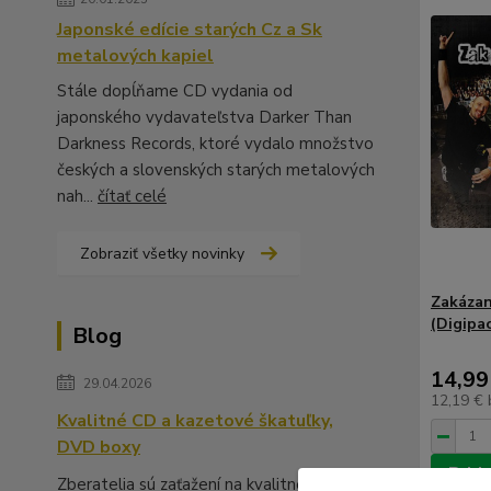
Japonské edície starých Cz a Sk
metalových kapiel
Stále dopĺňame CD vydania od
japonského vydavateľstva Darker Than
Darkness Records, ktoré vydalo množstvo
českých a slovenských starých metalových
nah...
čítať celé
Zobraziť všetky novinky
Zakázan
(Digipa
Blog
14,99
29.04.2026
12,19 €
Kvalitné CD a kazetové škatuľky,
DVD boxy
Prida
Zberatelia sú zaťažení na kvalitné škatuľky,