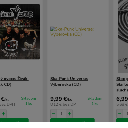
ý ovoce: Živák!
Ska-Punk Universe:
Sloppy
ck CD)
Výberovka (CD)
Skirt
slucha
 €
9,99 €
6,99
Skladom
Skladom
/
ks
/
ks
1 ks
1 ks
bez DPH
8,12 €
bez DPH
5,68 
ť do košíka
Pridať do košíka
Pri