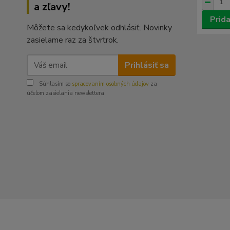
a zľavy!
Prida
Môžete sa kedykoľvek odhlásiť. Novinky
zasielame raz za štvrťrok.
Prihlásiť sa
Súhlasím so
spracovaním osobných údajov
za
účelom zasielania newslettera.