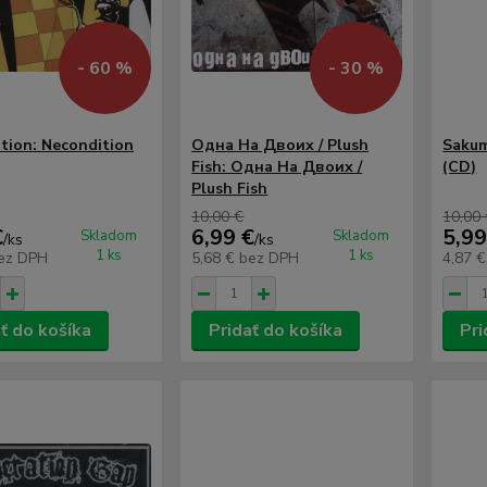
- 60 %
- 30 %
tion: Necondition
Одна На Двоих / Plush
Sakum
Fish: Одна На Двоих /
(CD)
Plush Fish
10,00 €
10,00
€
6,99 €
5,99
Skladom
Skladom
/
ks
/
ks
1 ks
1 ks
ez DPH
5,68 €
bez DPH
4,87 
ť do košíka
Pridať do košíka
Pri