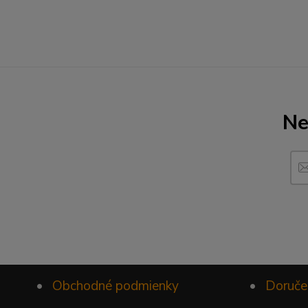
Ne
•
Obchodné podmienky
•
Doruče