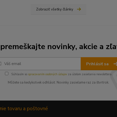
Zobraziť všetky články
premeškajte novinky, akcie a zľa
Prihlásiť sa
Súhlasím so
spracovaním osobných údajov
za účelom zasielania newslettera.
Môžete sa kedykoľvek odhlásiť. Novinky zasielame raz za štvrťrok.
nie tovaru a poštovné