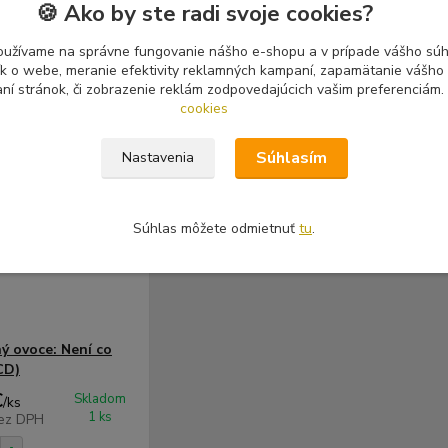
🍪 Ako by ste radi svoje cookies?
oužívame na správne fungovanie nášho e-shopu a v prípade vášho súhl
tík o webe, meranie efektivity reklamných kampaní, zapamätanie vášh
aní stránok, či zobrazenie reklám zodpovedajúcich vašim preferenciám.
cookies
Súhlasím
Nastavenia
Súhlas môžete odmietnuť
tu
.
ý ovoce: Není co
CD)
€
Skladom
/
ks
1 ks
ez DPH