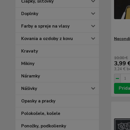
Čiapky, šiltovky
Doplnky
Farby a spreje na vlasy
Kovania a ozdoby z kovu
Necondi
Kravaty
10,00 €
3,99 
Mikiny
3,24 €
b
Náramky
Prida
Nášivky
Opasky a pracky
Polokošele, košele
Ponožky, podkolienky