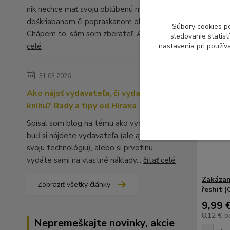
nik nechce mať svoju obľúbenú muziku v
doškriabanom či popraskanom obale.
Súbory cookies p
Chápem to, sám som zberateľ. A ...
čítať
sledovanie štatis
celé
nastavenia pri použív
31.03.2026
Ako nájsť vydavateľa, či vydať vlastnú
knihu? Rady a tipy od Hiraxa
Spísal som blog na tému ako vydať knihu -
buď si nájdete vydavateľa (ale aj to má
svoju technológiu), alebo si prvotinu
vydáte sami na vlastné náklady...
čítať celé
Zakázan
Zobraziť všetky články
řeshit (
9,99 
8,12 €
b
Nepremeškajte novinky, akcie