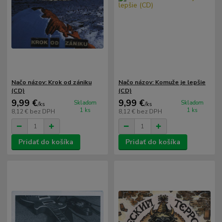
Načo názov: Krok od zániku
Načo názov: Komuže je lepšie
(CD)
(CD)
9,99 €
9,99 €
Skladom
Skladom
/
ks
/
ks
1 ks
1 ks
8,12 €
bez DPH
8,12 €
bez DPH
Pridať do košíka
Pridať do košíka