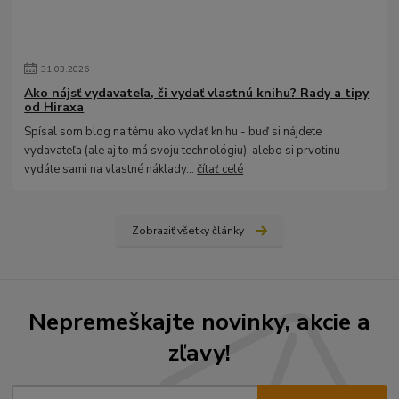
31
.
03
.
2026
Ako nájsť vydavateľa, či vydať vlastnú knihu? Rady a tipy
od Hiraxa
Spísal som blog na tému ako vydať knihu - buď si nájdete
vydavateľa (ale aj to má svoju technológiu), alebo si prvotinu
vydáte sami na vlastné náklady...
čítať celé
Zobraziť všetky články
Nepremeškajte novinky, akcie a
zľavy!