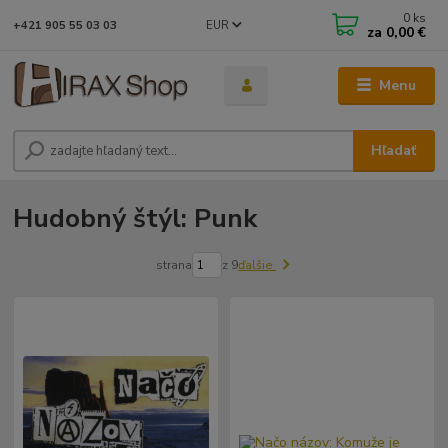
0
ks
EUR
+421 905 55 03 03
za
0,00 €
Menu
Hľadať
Hudobný štýl: Punk
strana
z 9
ďalšie