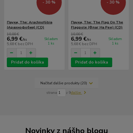
- 30 %
- 30 %
Пауки, The: Arachnofóbia
Пауки, The: The Flag On The
(Арахнофобия) (CD)
Flagpole (Флаг На Рее) (CD)
10,00 €
10,00 €
6,99 €
6,99 €
Skladom
Skladom
/
ks
/
ks
1 ks
1 ks
5,68 €
bez DPH
5,68 €
bez DPH
Pridať do košíka
Pridať do košíka
Načítať ďalšie produkty (20)
strana
z 9
ďalšie
Novinky z nášho blogu