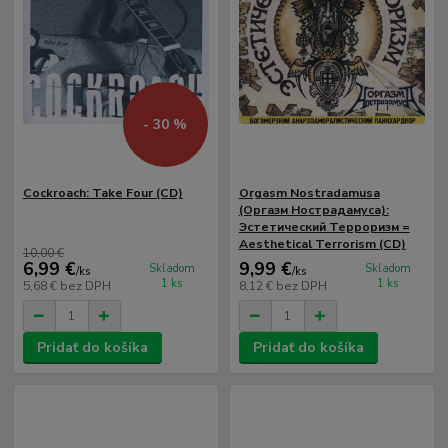
- 30 %
Cockroach: Take Four (CD)
Orgasm Nostradamusa
(Оргазм Нострадамуса):
Эстетический Терроризм =
Aesthetical Terrorism (CD)
10,00 €
6,99 €
9,99 €
Skladom
Skladom
/
ks
/
ks
1 ks
1 ks
5,68 €
bez DPH
8,12 €
bez DPH
Pridať do košíka
Pridať do košíka