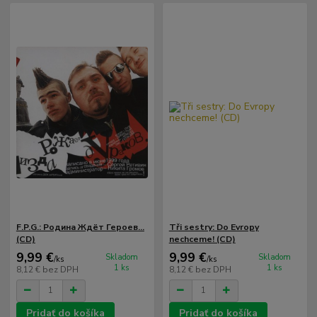
F.P.G.: Родина Ждёт Героев...
Tři sestry: Do Evropy
(CD)
nechceme! (CD)
9,99 €
9,99 €
Skladom
Skladom
/
ks
/
ks
1 ks
1 ks
8,12 €
bez DPH
8,12 €
bez DPH
Pridať do košíka
Pridať do košíka