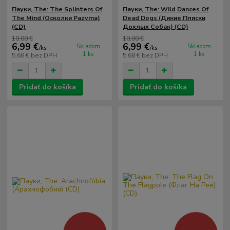
Пауки, The: The Splinters Of
Пауки, The: Wild Dances Of
The Mind (Осколки Раzуmа)
Dead Dogs (Дикие Пляски
(CD)
Дохлых Собак) (CD)
10,00 €
10,00 €
6,99 €
6,99 €
Skladom
Skladom
/
ks
/
ks
1 ks
1 ks
5,68 €
bez DPH
5,68 €
bez DPH
Pridať do košíka
Pridať do košíka