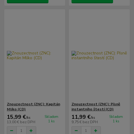
Znouzectnost (ZNC): Kapitán
Znouzectnost (ZNC): Písně
Mlíko (CD)
instantního štestí (CD)
15,99 €
11,99 €
Skladom
Skladom
/
ks
/
ks
1 ks
1 ks
13,00 €
bez DPH
9,75 €
bez DPH