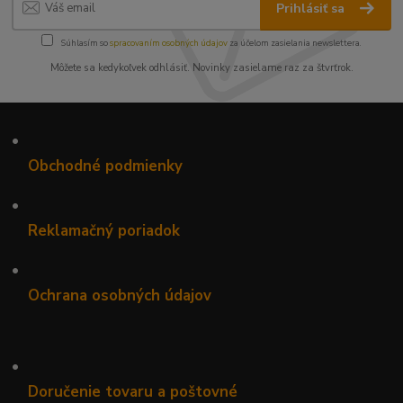
Prihlásiť sa
Súhlasím so
spracovaním osobných údajov
za účelom zasielania newslettera.
Môžete sa kedykoľvek odhlásiť. Novinky zasielame raz za štvrťrok.
•
Obchodné podmienky
•
Reklamačný poriadok
•
Ochrana osobných údajov
•
Doručenie tovaru a poštovné