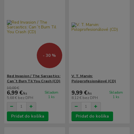
- 30 %
Red Invasion / The Sarcastics:
V. T. Marvin:
Can´t Burn Til You Crash (CD)
Poloprofesionálové (CD)
10,00 €
6,99 €
9,99 €
Skladom
Skladom
/
ks
/
ks
1 ks
1 ks
5,68 €
bez DPH
8,12 €
bez DPH
Pridať do košíka
Pridať do košíka