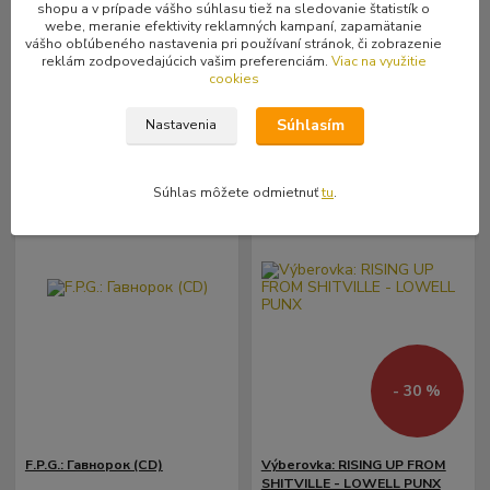
1 ks
1 ks
shopu a v prípade vášho súhlasu tiež na sledovanie štatistík o
11,37 €
bez DPH
8,12 €
bez DPH
webe, meranie efektivity reklamných kampaní, zapamätanie
vášho obľúbeného nastavenia pri používaní stránok, či zobrazenie
reklám zodpovedajúcich vašim preferenciám.
Viac na využitie
Pridať do košíka
Pridať do košíka
cookies
Súhlasím
Nastavenia
Súhlas môžete odmietnuť
tu
.
- 30 %
F.P.G.: Гавнорок (CD)
Výberovka: RISING UP FROM
SHITVILLE - LOWELL PUNX