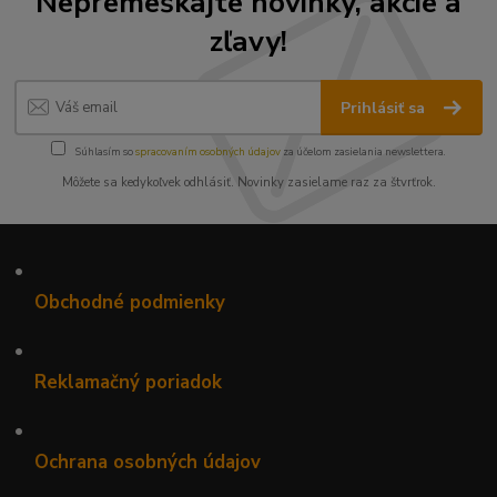
Nepremeškajte novinky, akcie a
zľavy!
Prihlásiť sa
Súhlasím so
spracovaním osobných údajov
za účelom zasielania newslettera.
Môžete sa kedykoľvek odhlásiť. Novinky zasielame raz za štvrťrok.
•
Obchodné podmienky
•
Reklamačný poriadok
•
Ochrana osobných údajov