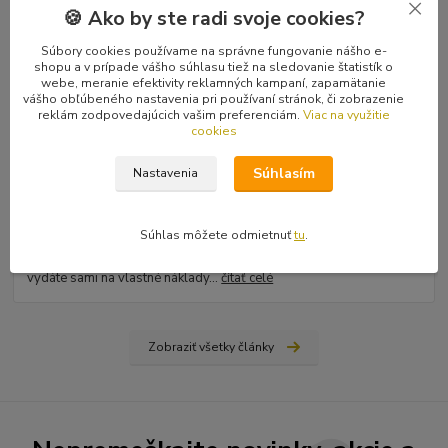
🍪 Ako by ste radi svoje cookies?
Súbory cookies používame na správne fungovanie nášho e-
shopu a v prípade vášho súhlasu tiež na sledovanie štatistík o
webe, meranie efektivity reklamných kampaní, zapamätanie
vášho obľúbeného nastavenia pri používaní stránok, či zobrazenie
reklám zodpovedajúcich vašim preferenciám.
Viac na využitie
cookies
31
.
03
.
2026
Súhlasím
Nastavenia
Ako nájsť vydavateľa, či vydať vlastnú knihu? Rady a tipy
od Hiraxa
Súhlas môžete odmietnuť
tu
.
Spísal som blog na tému ako vydať knihu - buď si nájdete
vydavateľa (ale aj to má svoju technológiu), alebo si prvotinu
vydáte sami na vlastné náklady...
čítať celé
Zobraziť všetky články