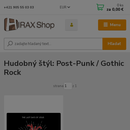
0
ks
EUR
+421 905 55 03 03
za
0,00 €
Menu
Hľadať
Hudobný štýl: Post-Punk / Gothic
Rock
strana
z 1