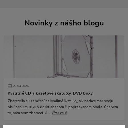
Novinky z nášho blogu
29
.
04
.
2026
Kvalitné CD a kazetové škatuľky, DVD boxy
Zberatelia sú zaťažení na kvalitné škatuľky, nik nechce mať svoju
obľúbenú muziku v doškriabanom či popraskanom obale. Chápem
to, sám som zberateľ. A ...
čítať celé