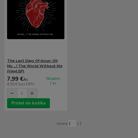
The Last Days Of Jesus: Oh
No... / The World Without Me
(Vinyl EP)
7,99 €
Skladom
/
ks
1 ks
6,50 €
bez DPH
Pridať do košíka
strana
z 1