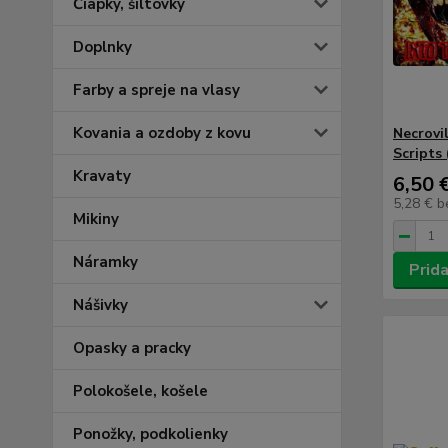
Čiapky, šiltovky
Doplnky
Farby a spreje na vlasy
Kovania a ozdoby z kovu
Necrovi
Scripts
Kravaty
6,50 
5,28 €
b
Mikiny
Náramky
Prida
Nášivky
Opasky a pracky
Polokošele, košele
Ponožky, podkolienky