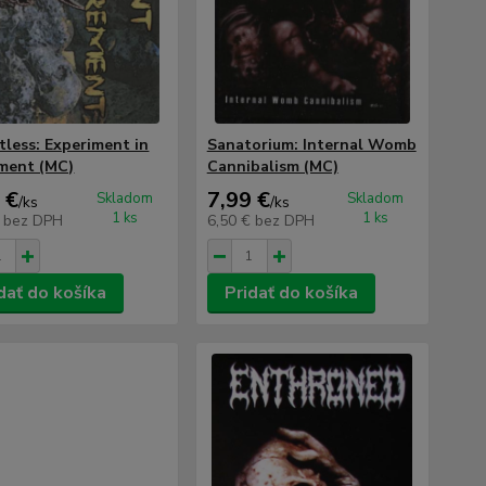
tless: Experiment in
Sanatorium: Internal Womb
ment (MC)
Cannibalism (MC)
 €
7,99 €
Skladom
Skladom
/
ks
/
ks
1 ks
1 ks
€
bez DPH
6,50 €
bez DPH
dať do košíka
Pridať do košíka