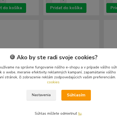
ť do košíka
Pridať do košíka
Pri
🍪 Ako by ste radi svoje cookies?
oužívame na správne fungovanie nášho e-shopu a v prípade vášho súhl
tík o webe, meranie efektivity reklamných kampaní, zapamätanie vášh
aní stránok, či zobrazenie reklám zodpovedajúcich vašim preferenciám.
cookies
Súhlasím
Nastavenia
omy: Catharsis (CD)
Crepitation: The Violence
Madne
Of The Slams (CD)
(CD)
Súhlas môžete odmietnuť
tu
.
 €
9,99 €
9,99
Skladom
Skladom