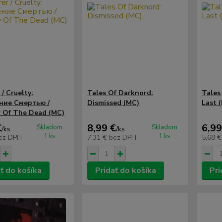
 / Cruelty:
Tales Of Darknord:
Tales
ние Смертью /
Dismissed (MC)
Last 
 Of The Dead (MC)
€
8,99 €
6,99
Skladom
Skladom
/
ks
/
ks
1 ks
1 ks
ez DPH
7,31 €
bez DPH
5,68 
ť do košíka
Pridať do košíka
Pri