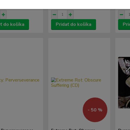
/
ks
/
ks
1 ks
1 ks
ez DPH
8,12 €
bez DPH
8,12 
ť do košíka
Pridať do košíka
Pri
- 50 %