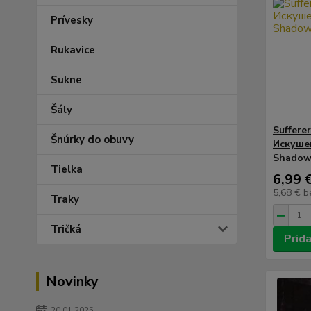
Prívesky
Rukavice
Sukne
Šály
Sufferer
Šnúrky do obuvy
Искуше
Shadow
Tielka
6,99 
5,68 €
b
Traky
Tričká
Prida
Novinky
20.01.2025