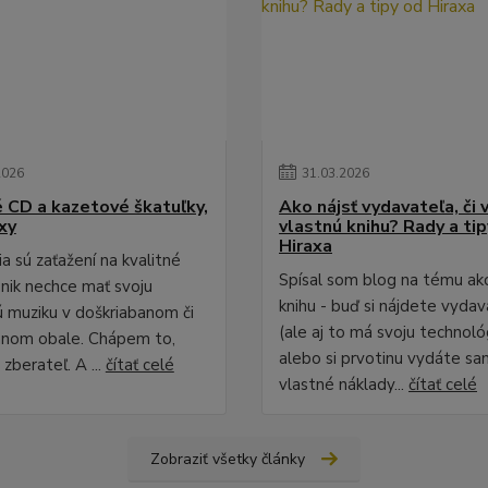
2026
31
.
03
.
2026
é CD a kazetové škatuľky,
Ako nájsť vydavateľa, či 
xy
vlastnú knihu? Rady a ti
Hiraxa
a sú zaťažení na kvalitné
Spísal som blog na tému ak
 nik nechce mať svoju
knihu - buď si nájdete vydav
 muziku v doškriabanom či
(ale aj to má svoju technológ
anom obale. Chápem to,
alebo si prvotinu vydáte sa
zberateľ. A ...
čítať celé
vlastné náklady...
čítať celé
Zobraziť všetky články