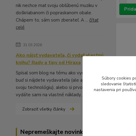
nik nechce mať svoju obľúbenú muziku v
Prida
doškriabanom či popraskanom obale.
Chápem to, sám som zberateľ. A ...
čítať
celé
31.03.2026
Ako nájsť vydavateľa, či vydať vlastnú
knihu? Rady a tipy od Hiraxa
Spísal som blog na tému ako vydať knihu -
Súbory cookies p
buď si nájdete vydavateľa (ale aj to má
sledovanie štatis
svoju technológiu), alebo si prvotinu
nastavenia pri použív
vydáte sami na vlastné náklady...
čítať celé
Zobraziť všetky články
Craniot
Nepremeškajte novinky, akcie
10,99