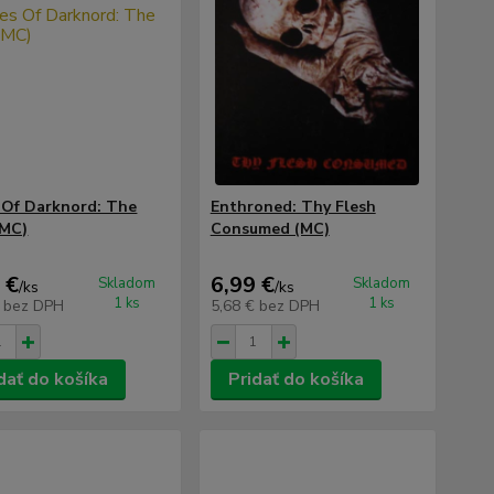
 Of Darknord: The
Enthroned: Thy Flesh
(MC)
Consumed (MC)
 €
6,99 €
Skladom
Skladom
/
ks
/
ks
1 ks
1 ks
€
bez DPH
5,68 €
bez DPH
dať do košíka
Pridať do košíka