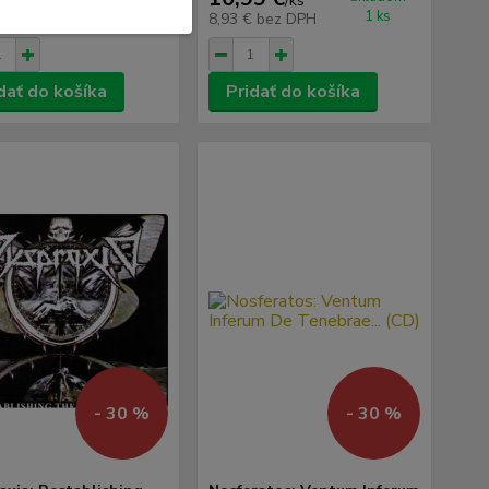
/
ks
/
ks
1 ks
1 ks
€
bez DPH
8,93 €
bez DPH
dať do košíka
Pridať do košíka
- 30 %
- 30 %