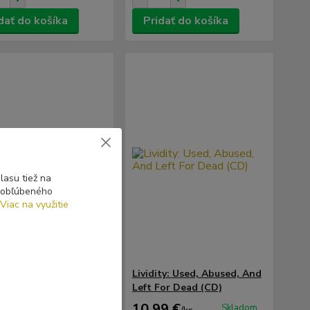
dať do košíka
Pridať do košíka
asu tiež na
o obľúbeného
Viac na využitie
ss: Essence Of Death
Lividity: Used, Abused, And
Left For Dead (CD)
 €
10,99 €
Skladom
Skladom