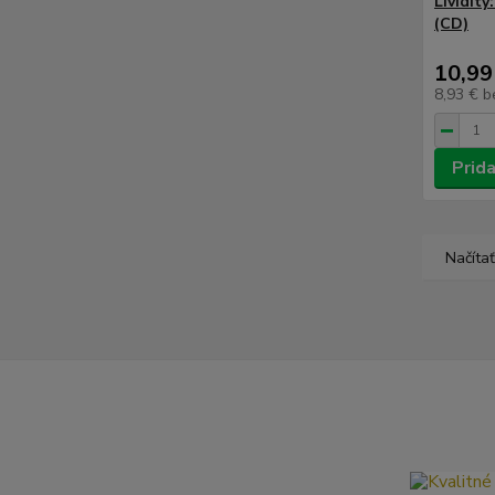
Lividity
(CD)
10,99
8,93 €
b
Prida
Načítať