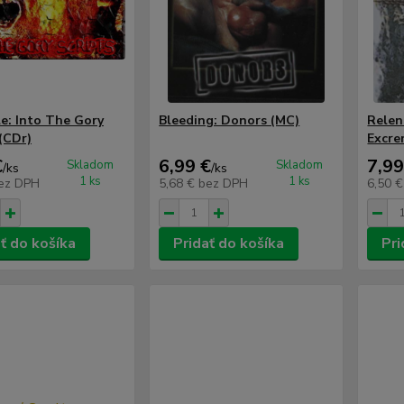
le: Into The Gory
Bleeding: Donors (MC)
Relen
 (CDr)
Excre
€
6,99 €
7,99
Skladom
Skladom
/
ks
/
ks
1 ks
1 ks
ez DPH
5,68 €
bez DPH
6,50 
ť do košíka
Pridať do košíka
Pri