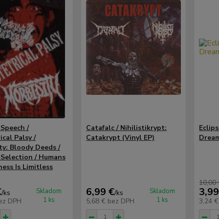
 Speech /
Catafalc / Nihilistikrypt:
Eclips
cal Palsy /
Catakrypt (Vinyl EP)
Dream
ty: Bloody Deeds /
 Selection / Humans
ess Is Limitless
10,00
€
6,99 €
3,99
Skladom
Skladom
/
ks
/
ks
1 ks
1 ks
ez DPH
5,68 €
bez DPH
3,24 