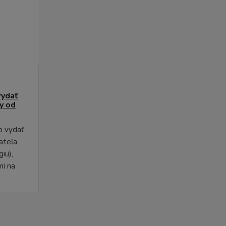
vydať
py od
o vydať
ateľa
iu),
mi na