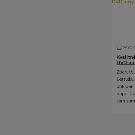
29
.
04
.
Kvalitn
DVD bo
Zberateli
škatuľky,
obľúbenú
poprask
sám som 