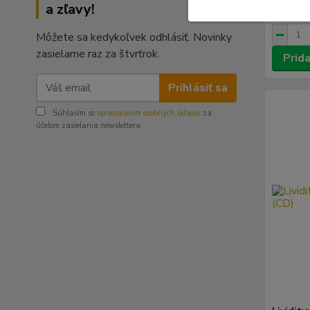
a zľavy!
8,93 €
b
Môžete sa kedykoľvek odhlásiť. Novinky
zasielame raz za štvrťrok.
Prida
Prihlásiť sa
Súhlasím so
spracovaním osobných údajov
za
účelom zasielania newslettera.