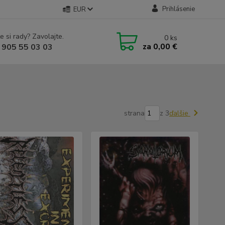
Prihlásenie
EUR
e si rady? Zavolajte.
0
ks
za
0,00 €
 905 55 03 03
strana
z 3
ďalšie