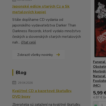
Japonské edície starých Cz a Sk
metalových kapiel
Stále dopĺňame CD vydania od
japonského vydavateľstva Darker Than
Darkness Records, ktoré vydalo množstvo
českých a slovenských starých metalových
nah...
čítať celé
Zobraziť všetky novinky
Funeral
Obstetri
Morbidi
Blog
Natural
Foolishn
29.04.2026
(MC)
Kvalitné CD a kazetové škatuľky,
5,99 
DVD boxy
4,87 €
b
Zberatelia sú zaťažení na kvalitné škatuľky,