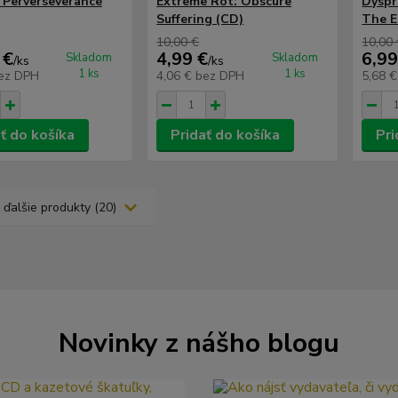
: Perverseverance
Extreme Rot: Obscure
Dyspr
Suffering (CD)
The E
10,00 €
10,00
 €
4,99 €
6,99
Skladom
Skladom
/
ks
/
ks
1 ks
1 ks
ez DPH
4,06 €
bez DPH
5,68 
ť do košíka
Pridať do košíka
Pri
 ďalšie produkty (20)
Novinky z nášho blogu