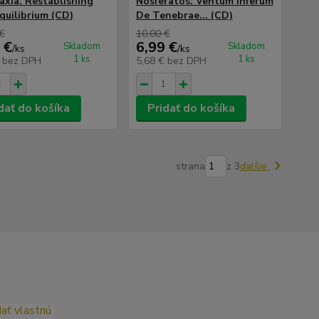
axia: Restablishing
Nosferatos: Ventum Inferum
quilibrium (CD)
De Tenebrae... (CD)
 €
10,00 €
 €
6,99 €
Skladom
Skladom
/
ks
/
ks
1 ks
1 ks
€
bez DPH
5,68 €
bez DPH
dať do košíka
Pridať do košíka
strana
z 3
ďalšie