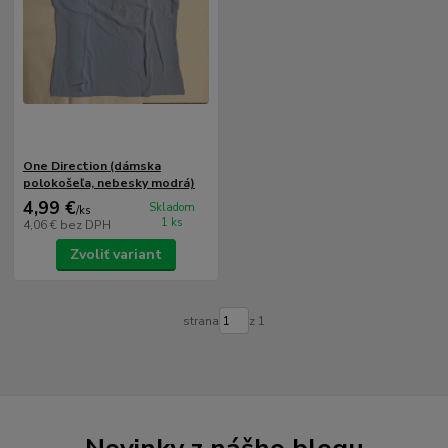
One Direction (dámska
polokošeľa, nebesky modrá)
4,99 €
Skladom
/
ks
1 ks
4,06 €
bez DPH
Zvoliť variant
strana
z 1