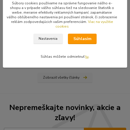
Súbory cookies používame na správne fungovanie nášho e-
shopu a v prípade vášho súhlasu tiež na sledovanie štatistík o
webe, meranie efektivity reklamných kampaní, zapamätanie
vášho obľúbeného nastavenia pri používaní stránok, či zobrazenie
reklám zodpovedajúcich vašim preferenciám.
Viac na využitie
31
.
03
.
2026
cookies
Ako nájsť vydavateľa, či vydať vlastnú knihu? Rady a tipy
od Hiraxa
Súhlasím
Nastavenia
Spísal som blog na tému ako vydať knihu - buď si nájdete
vydavateľa (ale aj to má svoju technológiu), alebo si prvotinu
Súhlas môžete odmietnuť
tu
.
vydáte sami na vlastné náklady...
čítať celé
Zobraziť všetky články
Nepremeškajte novinky, akcie a
zľavy!