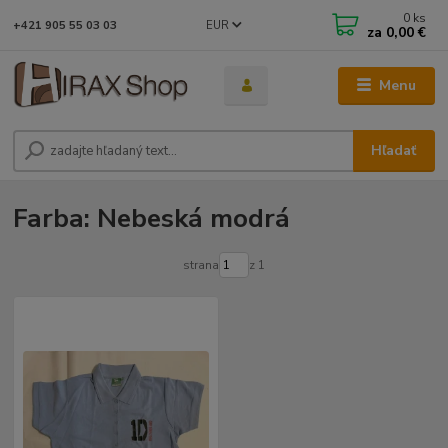
0
ks
EUR
+421 905 55 03 03
za
0,00 €
Menu
Hľadať
Farba: Nebeská modrá
strana
z 1