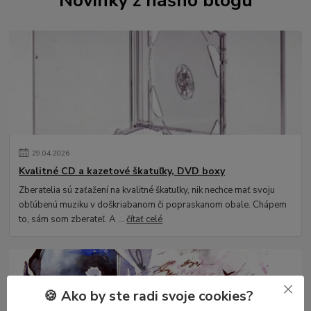
Novinky z nášho blogu
29
.
04
.
2026
Kvalitné CD a kazetové škatuľky, DVD boxy
Zberatelia sú zaťažení na kvalitné škatuľky, nik nechce mať svoju
obľúbenú muziku v doškriabanom či popraskanom obale. Chápem
to, sám som zberateľ. A ...
čítať celé
🍪 Ako by ste radi svoje cookies?