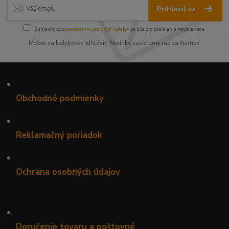
Prihlásiť sa
Súhlasím so
spracovaním osobných údajov
za účelom zasielania newslettera.
Môžete sa kedykoľvek odhlásiť. Novinky zasielame raz za štvrťrok.
•
Obchodné podmienky
•
Reklamačný poriadok
•
Ochrana osobných údajov
•
Doručenie tovaru a poštovné