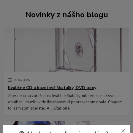
Novinky z nášho blogu
29
.
04
.
2026
Kvalitné CD a kazetové škatuľky, DVD boxy
Zberatelia sú zaťažení na kvalitné škatuľky, nik nechce mať svoju
obľúbenú muziku v doškriabanom či popraskanom obale. Chápem
to, sám som zberateľ. A ...
čítať celé