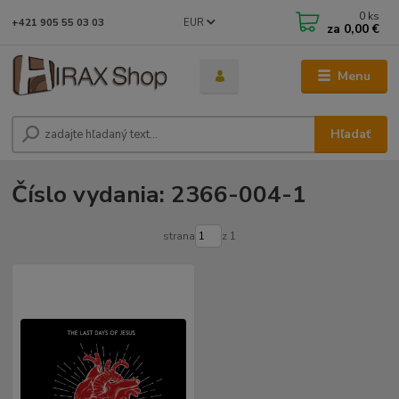
0
ks
EUR
+421 905 55 03 03
za
0,00 €
Menu
Hľadať
Číslo vydania: 2366-004-1
strana
z 1