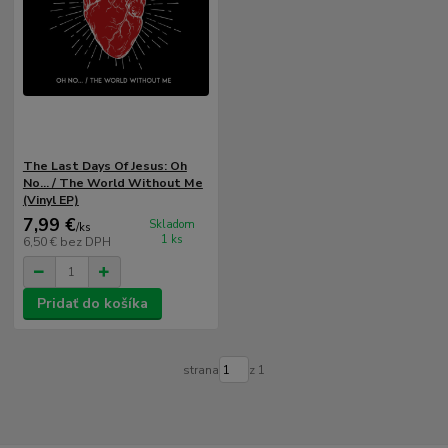
The Last Days Of Jesus: Oh
No... / The World Without Me
(Vinyl EP)
7,99 €
Skladom
/
ks
1 ks
6,50 €
bez DPH
Pridať do košíka
strana
z 1