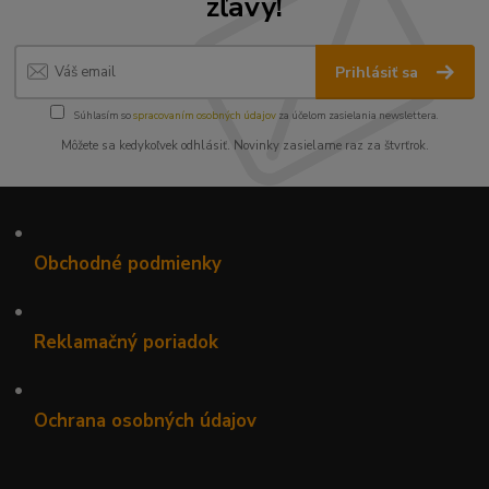
zľavy!
Prihlásiť sa
Súhlasím so
spracovaním osobných údajov
za účelom zasielania newslettera.
Môžete sa kedykoľvek odhlásiť. Novinky zasielame raz za štvrťrok.
•
Obchodné podmienky
•
Reklamačný poriadok
•
Ochrana osobných údajov