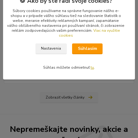
🍪 Ako by ste radi svoje cookies?
Súbory cookies používame na správne fungovanie nášho e-
shopu a v prípade vášho súhlasu tiež na sledovanie štatistík o
webe, meranie efektivity reklamných kampaní, zapamätanie
vášho obľúbeného nastavenia pri používaní stránok, či zobrazenie
reklám zodpovedajúcich vašim preferenciám.
Viac na využitie
cookies
31
.
03
.
2026
Súhlasím
Nastavenia
Ako nájsť vydavateľa, či vydať vlastnú knihu? Rady a tipy
od Hiraxa
Spísal som blog na tému ako vydať knihu - buď si nájdete
Súhlas môžete odmietnuť
tu
.
vydavateľa (ale aj to má svoju technológiu), alebo si prvotinu
vydáte sami na vlastné náklady...
čítať celé
Zobraziť všetky články
Nepremeškajte novinky, akcie a