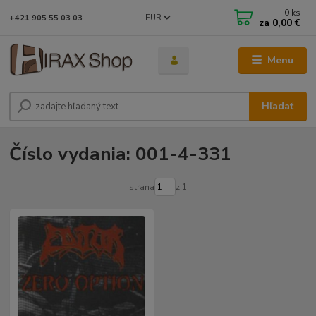
0
ks
EUR
+421 905 55 03 03
za
0,00 €
Menu
Hľadať
Číslo vydania: 001-4-331
strana
z 1