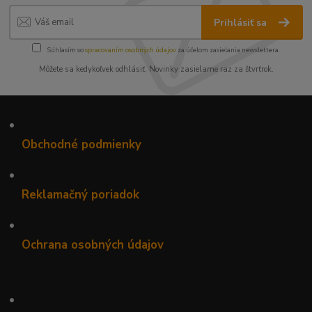
Prihlásiť sa
Súhlasím so
spracovaním osobných údajov
za účelom zasielania newslettera.
Môžete sa kedykoľvek odhlásiť. Novinky zasielame raz za štvrťrok.
•
Obchodné podmienky
•
Reklamačný poriadok
•
Ochrana osobných údajov
•