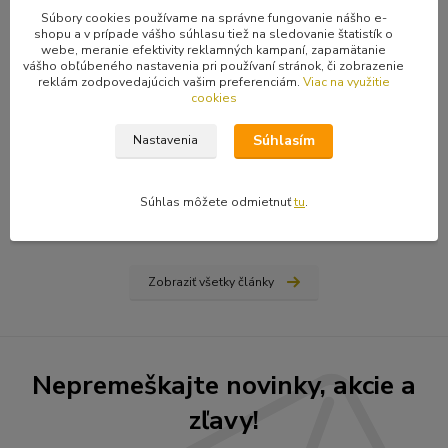
Súbory cookies používame na správne fungovanie nášho e-
shopu a v prípade vášho súhlasu tiež na sledovanie štatistík o
webe, meranie efektivity reklamných kampaní, zapamätanie
vášho obľúbeného nastavenia pri používaní stránok, či zobrazenie
reklám zodpovedajúcich vašim preferenciám.
Viac na využitie
cookies
31
.
03
.
2026
Ako nájsť vydavateľa, či vydať vlastnú knihu? Rady a tipy
Súhlasím
Nastavenia
od Hiraxa
Spísal som blog na tému ako vydať knihu - buď si nájdete
vydavateľa (ale aj to má svoju technológiu), alebo si prvotinu
Súhlas môžete odmietnuť
tu
.
vydáte sami na vlastné náklady...
čítať celé
Zobraziť všetky články
Nepremeškajte novinky, akcie a
zľavy!