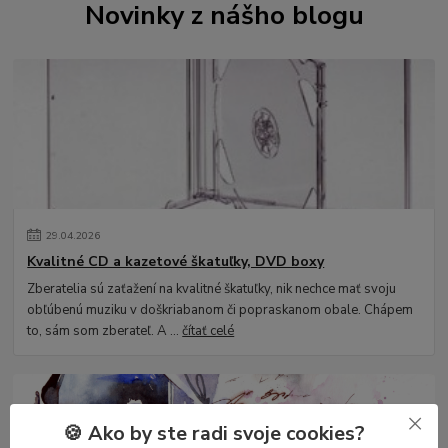
Novinky z nášho blogu
29
.
04
.
2026
Kvalitné CD a kazetové škatuľky, DVD boxy
Zberatelia sú zaťažení na kvalitné škatuľky, nik nechce mať svoju
obľúbenú muziku v doškriabanom či popraskanom obale. Chápem
to, sám som zberateľ. A ...
čítať celé
🍪 Ako by ste radi svoje cookies?