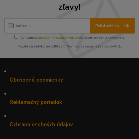
zľavy!
Prihlásiť sa
Súhlasím so
spracovaním osobných údajov
za účelom zasielania newslettera.
Môžete sa kedykoľvek odhlásiť. Novinky zasielame raz za štvrťrok.
•
Obchodné podmienky
•
Reklamačný poriadok
•
Ochrana osobných údajov