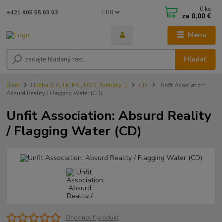
0
ks
EUR
+421 905 55 03 03
za
0,00 €
Menu
Hľadať
Úvod
Hudba (CD, LP, MC, DVD, škatuľky...)
CD
Unfit Association:
Absurd Reality / Flagging Water (CD)
Unfit Association: Absurd Reality
/ Flagging Water (CD)
Ohodnotiť produkt