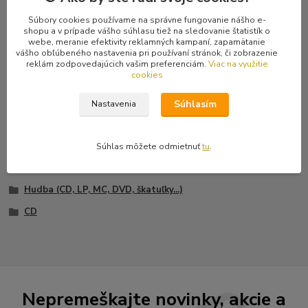
8 Grey Soul 3:55
Súbory cookies používame na správne fungovanie nášho e-
9 Suspiria De Profundis 4:14
shopu a v prípade vášho súhlasu tiež na sledovanie štatistík o
10 Burst It Brain 3:33
webe, meranie efektivity reklamných kampaní, zapamätanie
11 False Illusions 2:29
vášho obľúbeného nastavenia pri používaní stránok, či zobrazenie
reklám zodpovedajúcich vašim preferenciám.
Viac na využitie
12 Think ! 3:34
cookies
13 ...As Life Passing Away 3:24
14 King Sorrow 3:27
Súhlasím
Nastavenia
Súhlas môžete odmietnuť
tu
.
Tovar zaradený v kategóriách
Hudba (CD, LP, MC, DVD, škatuľky...)
CD
Nepremeškajte novinky, akcie a