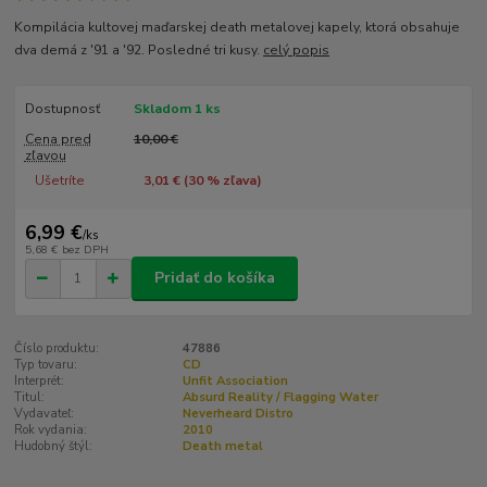
Kompilácia kultovej maďarskej death metalovej kapely, ktorá obsahuje
dva demá z '91 a '92. Posledné tri kusy.
celý popis
Dostupnosť
Skladom 1 ks
Cena pred
10,00 €
zľavou
Ušetríte
3,01 € (
30
% zľava)
6,99 €
/
ks
5,68 €
bez DPH
Pridať do košíka
Číslo produktu:
47886
Typ tovaru:
CD
Interprét:
Unfit Association
Titul:
Absurd Reality / Flagging Water
Vydavateľ:
Neverheard Distro
Rok vydania:
2010
Hudobný štýl:
Death metal